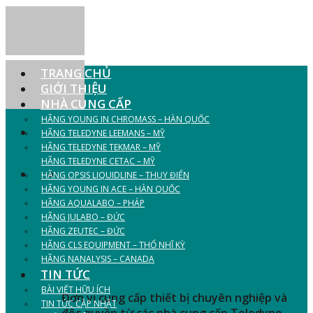
Skip
to
content
TRANG CHỦ
GIỚI THIỆU
NHÀ CUNG CẤP
HÃNG YOUNG IN CHROMASS – HÀN QUỐC
HÃNG TELEDYNE LEEMANS – MỸ
HÃNG TELEDYNE TEKMAR – MỸ
CUNG CẤP THIẾT BỊ
HÃNG TELEDYNE CETAC – MỸ
HÃNG OPSIS LIQUIDLINE – THỤY ĐIỂN
HÃNG YOUNG IN ACE – HÀN QUỐC
PHÒNG THÍ NGHIỆM
HÃNG AQUALABO – PHÁP
HÃNG JULABO – ĐỨC
NGÀNH HÓA - THỰC
HÃNG ZEUTEC – ĐỨC
HÃNG CLS EQUIPMENT – THỔ NHĨ KỲ
PHẨM - MÔI TRƯỜNG
HÃNG NANALYSIS – CANADA
TIN TỨC
BÀI VIẾT HỮU ÍCH
Đơn vị cung cấp thiết bị chuyên nghiệp và
TIN TỨC CẬP NHẬT
độc quyền từ các nhà cung cấp Teledyne