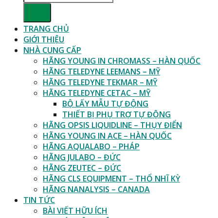
TRANG CHỦ
GIỚI THIỆU
NHÀ CUNG CẤP
HÃNG YOUNG IN CHROMASS – HÀN QUỐC
HÃNG TELEDYNE LEEMANS – MỸ
HÃNG TELEDYNE TEKMAR – MỸ
HÃNG TELEDYNE CETAC – MỸ
BỘ LẤY MẪU TỰ ĐỘNG
THIẾT BỊ PHỤ TRỢ TỰ ĐỘNG
HÃNG OPSIS LIQUIDLINE – THỤY ĐIỂN
HÃNG YOUNG IN ACE – HÀN QUỐC
HÃNG AQUALABO – PHÁP
HÃNG JULABO – ĐỨC
HÃNG ZEUTEC – ĐỨC
HÃNG CLS EQUIPMENT – THỔ NHĨ KỲ
HÃNG NANALYSIS – CANADA
TIN TỨC
BÀI VIẾT HỮU ÍCH