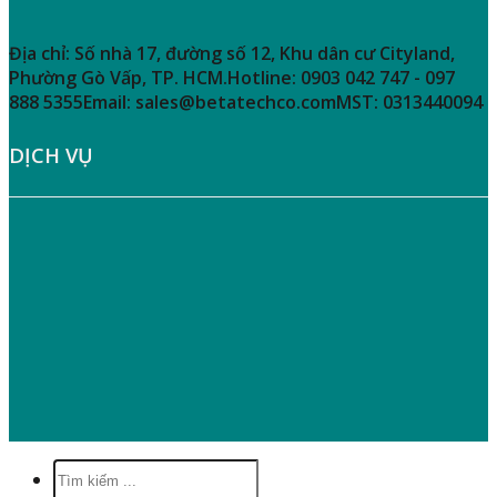
THÔNG TIN LIÊN HỆ
Địa chỉ:
Số nhà 17, đường số 12, Khu dân cư Cityland,
Phường Gò Vấp, TP. HCM.
Hotline:
0903 042 747 - 097
888 5355
Email:
sales@betatechco.com
MST:
0313440094
DỊCH VỤ
» Hướng Dẫn Mua Hàng
» Chính Sách Giao Nhận – Vận Chuyển
» Hướng Dẫn Thanh Toán
» Quy Định Bảo Hành
» Bảo Mật Thông Tin Người Tiêu Dùng
Tìm
kiếm: