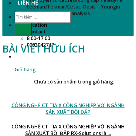
LIÊN HỆ
Leeman/Tekmar/Cetac-Opsis – Youngin –
SHINE – Zeutec – Nanalysis…
Tìm
kiếm:
Location
Contact
8:00-17:00
0903042747
BÀI VIẾT HỮU ÍCH
Giỏ hàng
Chưa có sản phẩm trong giỏ hàng.
CÔNG NGHỆ CT TIA X CÔNG NGHIỆP VỚI NGÀNH
SẢN XUẤT BỒI ĐẮP
CÔNG NGHỆ CT TIA X CÔNG NGHIỆP VỚI NGÀNH
SẢN XUẤT BỒI ĐẮP RX-Solutions là ...