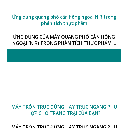
Ứng dụng quang phổ cận hồng ngoại NIR trong
phân tích thực phẩm
ỨNG DỤNG CỦA MÁY QUANG PHỔ CẬN HỒNG
NGOẠI (NIR) TRONG PHÂN TÍCH THỰC PHẨM ...
15
Th1
MÁY TRỘN TRỤC ĐỨNG HAY TRỤC NGANG PHÙ
HỢP CHO TRANG TRẠI CỦA BẠN?
MÁY TRỘN TRỤC ĐỨNG HAY TRỤC NGANG PHÙ