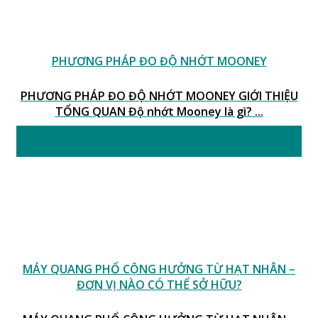
PHƯƠNG PHÁP ĐO ĐỘ NHỚT MOONEY
PHƯƠNG PHÁP ĐO ĐỘ NHỚT MOONEY GIỚI THIỆU
TỔNG QUAN Độ nhớt Mooney là gì? ...
06
Th1
MÁY QUANG PHỔ CỘNG HƯỞNG TỪ HẠT NHÂN –
ĐƠN VỊ NÀO CÓ THỂ SỞ HỮU?