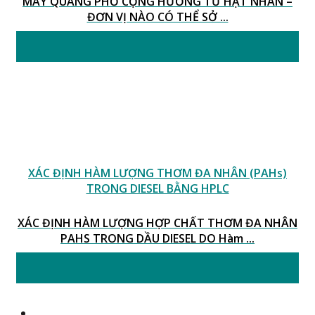
MÁY QUANG PHỔ CỘNG HƯỞNG TỪ HẠT NHÂN –
ĐƠN VỊ NÀO CÓ THỂ SỞ ...
06
Th1
XÁC ĐỊNH HÀM LƯỢNG THƠM ĐA NHÂN (PAHs)
TRONG DIESEL BẰNG HPLC
XÁC ĐỊNH HÀM LƯỢNG HỢP CHẤT THƠM ĐA NHÂN
PAHS TRONG DẦU DIESEL DO Hàm ...
06
Th1