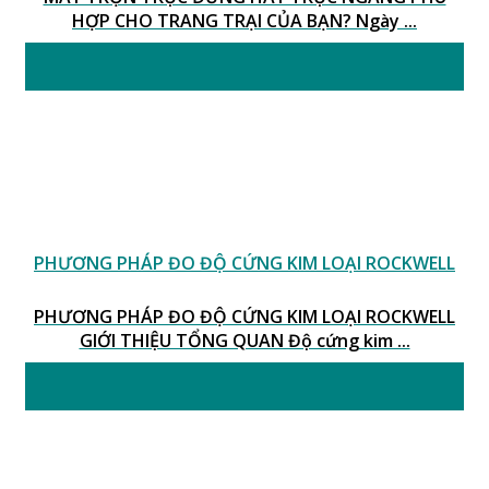
HỢP CHO TRANG TRẠI CỦA BẠN? Ngày ...
11
Th1
PHƯƠNG PHÁP ĐO ĐỘ CỨNG KIM LOẠI ROCKWELL
PHƯƠNG PHÁP ĐO ĐỘ CỨNG KIM LOẠI ROCKWELL
GIỚI THIỆU TỔNG QUAN Độ cứng kim ...
06
Th1