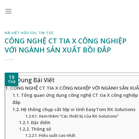
Skip
to
content
BÀI VIẾT HỮU ÍCH
,
TIN TỨC
CÔNG NGHỆ CT TIA X CÔNG NGHIỆP
VỚI NGÀNH SẢN XUẤT BỒI ĐẮP
19
Nội Dung Bài Viết
Th8
CÔNG NGHỆ CT TIA X CÔNG NGHIỆP VỚI NGÀNH SẢN XUẤ
Tổng quan ứng dụng công nghệ CT tia X công nghiệp 
đắp
Hệ thống chụp cắt lớp vi tính EasyTom RX-Solutions
Xem thêm “Các thiết bị của RX-Solutions”
Đặc điểm
Thông số
Hiệu suất cao nhất