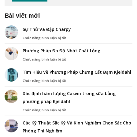
Bài viết mới
Sự Thử Va Đập Charpy
ở
Chức năng bình luận bị tắt
Sự
Thử
Phương Pháp Đo Độ Nhớt Chất Lỏng
Va
Đập
ở
Chức năng bình luận bị tắt
Charpy
Phương
Pháp
Tìm Hiểu Về Phương Pháp Chưng Cất Đạm Kjeldahl
Đo
Độ
ở
Chức năng bình luận bị tắt
Nhớt
Tìm
Chất
Hiểu
Xác định hàm lượng Casein trong sữa bằng
Lỏng
Về
phương pháp Kjeldahl
Phương
Pháp
ở
Chức năng bình luận bị tắt
Chưng
Xác
Cất
định
Đạm
Các Kỹ Thuật Sắc Ký Và Kinh Nghiệm Chọn Sắc Cho
hàm
Kjeldahl
Phòng Thí Nghiệm
lượng
Casein