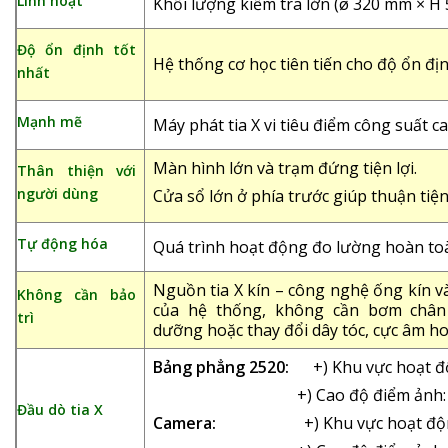
Linh hoạt
Khối lượng kiểm tra lớn (ø 320 mm × H 5
Độ ổn định tốt
Hệ thống cơ học tiên tiến cho độ ổn địn
nhất
Mạnh mẽ
Máy phát tia X vi tiêu điểm công suất c
Màn hình lớn và trạm đứng tiện lợi.
Thân thiện với
người dùng
Cửa sổ lớn ở phía trước giúp thuận tiện
Tự động hóa
Quá trình hoạt động đo lường hoàn to
Nguồn tia X kín – công nghệ ống kín và
Không cần bảo
của hệ thống, không cần bơm chân
trì
dưỡng hoặc thay đổi dây tóc, cực âm ho
Bảng phẳng 2520:
+) Khu vực hoạt đ
+) Cao độ điểm ảnh: 1
Đầu dò tia X
Camera:
+) Khu vực hoạt động: