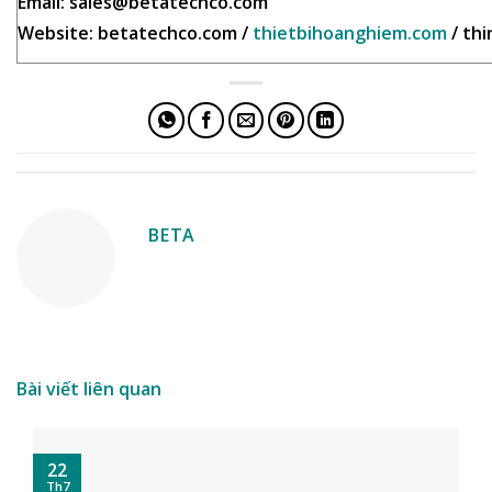
Email: sales@betatechco.com
Website: betatechco.com /
thietbihoanghiem.com
/ th
BETA
Bài viết liên quan
22
Th7