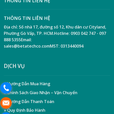
THÔNG TIN LIÊN HỆ
THÔNG TIN LIÊN HỆ
Địa chỉ:
Số nhà 17, đường số 12, Khu dân cư Cityland,
Phường Gò Vấp, TP. HCM.
Hotline:
0903 042 747 - 097
888 5355
Email:
sales@betatechco.com
MST:
0313440094
DỊCH VỤ
» Hướng Dẫn Mua Hàng
» Chính Sách Giao Nhận – Vận Chuyển
» Hướng Dẫn Thanh Toán
» Quy Định Bảo Hành