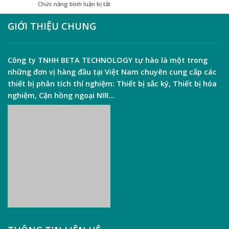
ở
Chức năng bình luận bị tắt
trong
Các
sữa
Kỹ
GIỚI THIỆU CHUNG
bằng
Thuật
phương
Sắc
pháp
Ký
Kjeldahl
Và
Công ty TNHH
BETA TECHNOLOGY
tự hào là một trong
Kinh
những đơn vị hàng đầu tại Việt Nam chuyên cung cấp các
Nghiệm
Chọn
thiết bị phân tích thí nghiệm:
Thiết bị sắc ký
,
Thiết bị hóa
Sắc
nghiệm
,
Cận hồng ngoại NIR
…
Cho
Phòng
Thí
Nghiệm