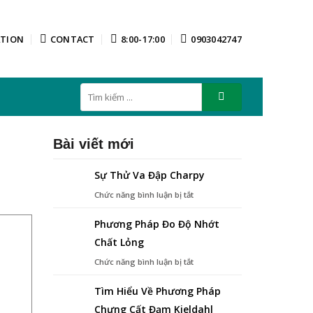
ATION
CONTACT
8:00-17:00
0903042747
Tìm
kiếm:
Bài viết mới
Sự Thử Va Đập Charpy
ở
Chức năng bình luận bị tắt
Sự
Thử
Phương Pháp Đo Độ Nhớt
Va
Chất Lỏng
Đập
Charpy
ở
Chức năng bình luận bị tắt
Phương
Pháp
Tìm Hiểu Về Phương Pháp
Đo
Chưng Cất Đạm Kjeldahl
Độ