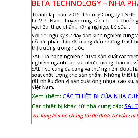
BETA TECHNOLOGY – NHÀ PHÂ
Thành lập năm 2015 đến nay Công ty TNHH
tại Việt Nam chuyên cung cấp cho thị thường 
vật liệu, thực phẩm, nông nghiệp, bò sữa…
Với đội ngũ kỹ sư dày dặn kinh nghiệm cùng vớ
nỗ lực phấn đấu để mang đến những thiết bị 
thị trường trong nước.
SALT là hãng nghiên cứu và sản xuất các thiế
nghiệm ngành cao su, nhựa, màng, bao bì, vải,
SALT vô cùng đa dạng và thử nghiệm được hầu 
soát chất lượng cho sản phẩm. Những thiết 
rất nhiều đơn vị sản xuất ống nhựa, cao su, 
Việt Nam.
Xem thêm:
CÁC THIẾT BỊ CỦA NHÀ CU
Các thiết bị khác từ nhà cung cấp:
SALT
Vui lòng liên hệ chúng tôi để được tư vấn chi t