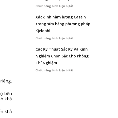
Nhớt
ở
Chức năng bình luận bị tắt
Chất
Tìm
Lỏng
Hiểu
Xác định hàm lượng Casein
Về
trong sữa bằng phương pháp
Phương
Pháp
Kjeldahl
Chưng
Cất
ở
Chức năng bình luận bị tắt
Đạm
Xác
Kjeldahl
định
Các Kỹ Thuật Sắc Ký Và Kinh
hàm
Nghiệm Chọn Sắc Cho Phòng
lượng
Casein
Thí Nghiệm
trong
sữa
ở
Chức năng bình luận bị tắt
bằng
Các
phương
Kỹ
riêng,
pháp
Thuật
Kjeldahl
Sắc
Ký
độ bền
Và
nh khả
Kinh
Nghiệm
Chọn
ến khả
Sắc