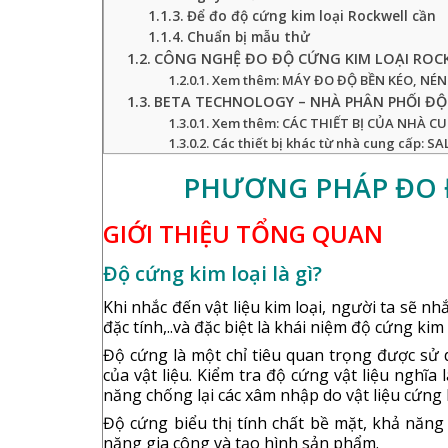
Để đo độ cứng kim loại Rockwell cần
Chuẩn bị mẫu thử
CÔNG NGHỆ ĐO ĐỘ CỨNG KIM LOẠI ROC
Xem thêm: MÁY ĐO ĐỘ BỀN KÉO, NÉ
BETA TECHNOLOGY – NHÀ PHÂN PHỐI ĐỘC
Xem thêm: CÁC THIẾT BỊ CỦA NHÀ C
Các thiết bị khác từ nhà cung cấp: 
PHƯƠNG PHÁP ĐO 
GIỚI THIỆU TỔNG QUAN
Độ cứng kim loại là gì?
Khi nhắc đến vật liệu kim loại, người ta sẽ n
đặc tính,..và đặc biệt là khái niệm độ cứng kim 
Độ cứng là một chỉ tiêu quan trọng được sử 
của vật liệu. Kiểm tra độ cứng vật liệu nghĩ
năng chống lại các xâm nhập do vật liệu cứng
Độ cứng biểu thị tính chất bề mặt, khả năng 
năng gia công và tạo hình sản phẩm.