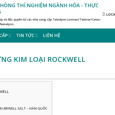
 PHÒNG THÍ NGHIỆM NGÀNH HÓA - THỰC
G
LOC
hiệp và độc quyền từ các nhà cung cấp Teledyne Leeman/Tekmar/Cetac-
 Nanalysis…
CẤP
TIN TỨC
LIÊN HỆ
NG KIM LOẠI ROCKWELL
WELL
ẠI BRINELL SALT – HÀN QUỐC