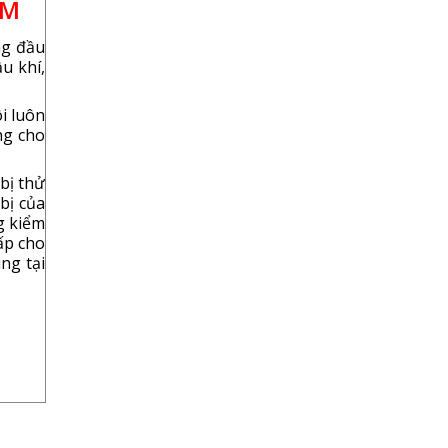
AM
ng đầu
u khí,
i luôn
ng cho
bị thử
bị của
g kiểm
ấp cho
ng tại