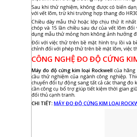
Sau khi thử nghiệm, không được có biến dạ
với vết lõm, trừ khi trường hợp thang đo HR
Chiều dày mẫu thử hoặc lớp chịu thử ít nhất
chóp và 15 lần chiều sau dư của vết lõm đối 
dụng mẫu thử mỏng hơn không ảnh hưởng đến
Đối với việc thử trên bề mặt hình trụ lồi và b
chỉnh đối với phép thử trên bề mặt lõm, việc 
CÔNG NGHỆ ĐO ĐỘ CỨNG KIM
Máy đo độ cứng kim loại Rockwell
của hãng 
cầu thử nghiệm của ngành công nghiệp. Thiế
chuyển đổi tự động sang tất cả các thang đo
cần công cụ bổ trợ giúp tiết kiệm thời gian g
đối thủ cạnh tranh.
CHI TIẾT:
MÁY ĐO ĐỘ CỨNG KIM LOẠI ROCKW