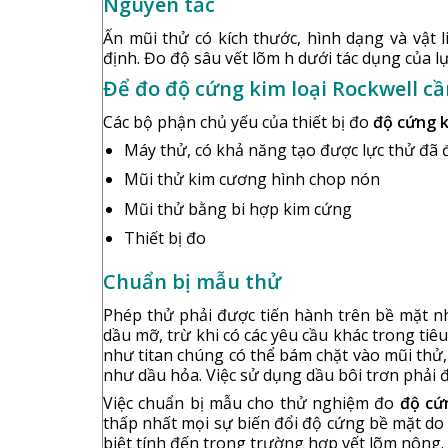
Nguyên tắc
Ấn mũi thử có kích thước, hình dạng và vật l
định. Đo độ sâu vết lõm h dưới tác dụng của lự
Để đo độ cứng kim loại Rockwell cầ
Các bộ phận chủ yếu của thiết bị đo
độ cứng k
Máy thử, có khả năng tạo được lực thử đã 
Mũi thử kim cương hình chop nón
Mũi thử bằng bi hợp kim cứng
Thiết bị đo
Chuẩn bị mẫu thử
Phép thử phải được tiến hành trên bề mặt nh
dầu mỡ, trừ khi có các yêu cầu khác trong tiê
như titan chúng có thể bám chặt vào mũi thử,
như dầu hỏa. Việc sử dụng dầu bôi trơn phải 
Việc chuẩn bị mẫu cho thử nghiệm đo
độ cứ
thấp nhất mọi sự biến đổi độ cứng bề mặt do
biệt tính đến trong trường hợp vết lõm nông.