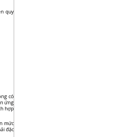
ện quy
ông có
ản ứng
ch hợp
ến mức
ải đặc