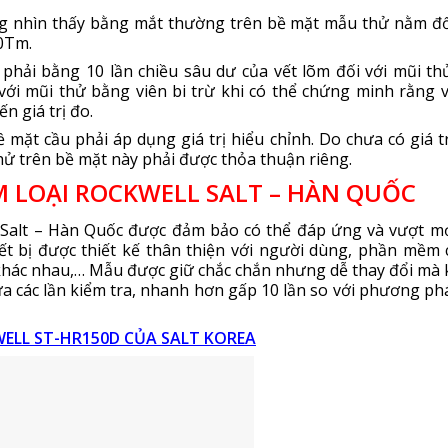
ng nhìn thấy bằng mắt thường trên bề mặt mẫu thử nằm đố
30Tm.
 phải bằng 10 lần chiều sâu dư của vết lõm đối với mũi th
với mũi thử bằng viên bi trừ khi có thể chứng minh rằng v
 giá trị đo.
ề mặt cầu phải áp dụng giá trị hiểu chỉnh. Do chưa có giá t
thử trên bề mặt này phải được thỏa thuận riêng.
 LOẠI ROCKWELL SALT – HÀN QUỐC
Salt – Hàn Quốc được đảm bảo có thể đáp ứng và vượt m
t bị được thiết kế thân thiện với người dùng, phần mềm 
 khác nhau,… Mẫu được giữ chắc chắn nhưng dễ thay đổi mà
iữa các lần kiểm tra, nhanh hơn gấp 10 lần so với phương ph
ELL ST-HR150D CỦA SALT KOREA