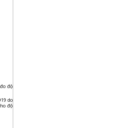
Cho
Phòng
Thí
Nghiệm
 đo độ
919 do
cho độ