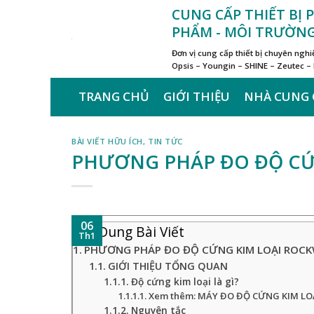
Skip
CUNG CẤP THIẾT BỊ
to
PHẨM - MÔI TRƯỜN
content
Đơn vị cung cấp thiết bị chuyên ng
Opsis – Youngin – SHINE – Zeutec –
TRANG CHỦ
GIỚI THIỆU
NHÀ CUNG 
BÀI VIẾT HỮU ÍCH
,
TIN TỨC
PHƯƠNG PHÁP ĐO ĐỘ CỨ
06
Nội Dung Bài Viết
Th1
PHƯƠNG PHÁP ĐO ĐỘ CỨNG KIM LOẠI ROCK
GIỚI THIỆU TỔNG QUAN
Độ cứng kim loại là gì?
Xem thêm: MÁY ĐO ĐỘ CỨNG KIM LO
Nguyên tắc