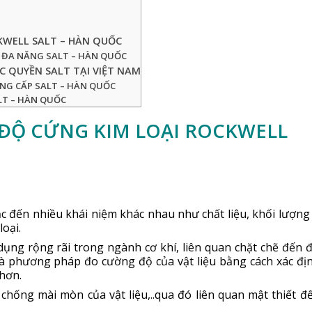
KWELL SALT – HÀN QUỐC
N ĐA NĂNG SALT – HÀN QUỐC
 QUYỀN SALT TẠI VIỆT NAM
UNG CẤP SALT – HÀN QUỐC
SALT – HÀN QUỐC
ĐỘ CỨNG KIM LOẠI ROCKWELL
hắc đến nhiều khái niệm khác nhau như chất liệu, khối lượng 
loại.
dụng rộng rãi trong ngành cơ khí, liên quan chặt chẽ đến 
a là phương pháp đo cường độ của vật liệu bằng cách xác đị
 hơn.
chống mài mòn của vật liệu,..qua đó liên quan mật thiết đ