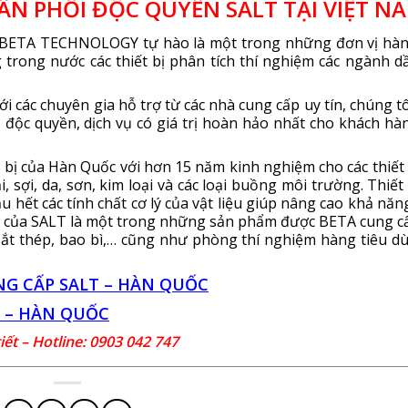
N PHỐI ĐỘC QUYỀN SALT TẠI VIỆT N
 BETA TECHNOLOGY tự hào là một trong những đơn vị hà
trong nước các thiết bị phân tích thí nghiệm các ngành dầ
i các chuyên gia hỗ trợ từ các nhà cung cấp uy tín, chúng tô
độc quyền, dịch vụ có giá trị hoàn hảo nhất cho khách hà
t bị của Hàn Quốc với hơn 15 năm kinh nghiệm cho các thiết 
 sợi, da, sơn, kim loại và các loại buồng môi trường. Thiết 
hết các tính chất cơ lý của vật liệu giúp nâng cao khả năn
bị của SALT là một trong những sản phẩm được BETA cung c
sắt thép, bao bì,… cũng như phòng thí nghiệm hàng tiêu dù
NG CẤP SALT – HÀN QUỐC
 – HÀN QUỐC
iết – Hotline: 0903 042 747