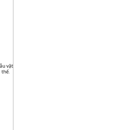
ẫu vật
 thể.