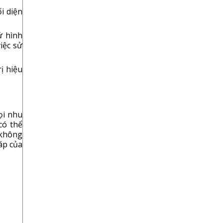
i diện
ử hình
iệc sử
rị hiệu
ọi nhu
có thể
 không
áp của