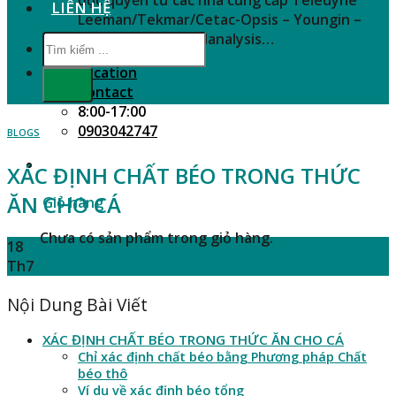
LIÊN HỆ
Leeman/Tekmar/Cetac-Opsis – Youngin –
SHINE – Zeutec – Nanalysis…
Tìm
kiếm:
Location
Contact
8:00-17:00
0903042747
BLOGS
XÁC ĐỊNH CHẤT BÉO TRONG THỨC
ĂN CHO CÁ
Giỏ hàng
Chưa có sản phẩm trong giỏ hàng.
18
Th7
Nội Dung Bài Viết
XÁC ĐỊNH CHẤT BÉO TRONG THỨC ĂN CHO CÁ
Chỉ xác định chất béo bằng Phương pháp Chất
béo thô
Ví dụ về xác định béo tổng