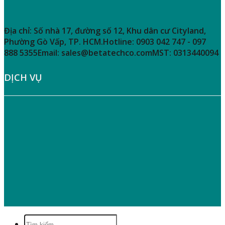
THÔNG TIN LIÊN HỆ
Địa chỉ:
Số nhà 17, đường số 12, Khu dân cư Cityland,
Phường Gò Vấp, TP. HCM.
Hotline:
0903 042 747 - 097
888 5355
Email:
sales@betatechco.com
MST:
0313440094
DỊCH VỤ
» Hướng Dẫn Mua Hàng
» Chính Sách Giao Nhận – Vận Chuyển
» Hướng Dẫn Thanh Toán
» Quy Định Bảo Hành
» Bảo Mật Thông Tin Người Tiêu Dùng
Tìm