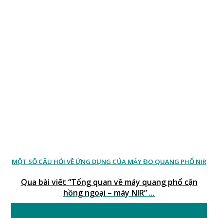
MỘT SỐ CÂU HỎI VỀ ỨNG DỤNG CỦA MÁY ĐO QUANG PHỔ NIR
Qua bài viết “Tổng quan về máy quang phổ cận
hồng ngoại – máy NIR” ...
06