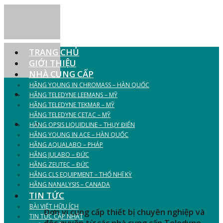
Skip
to
content
TRANG CHỦ
GIỚI THIỆU
NHÀ CUNG CẤP
HÃNG YOUNG IN CHROMASS – HÀN QUỐC
HÃNG TELEDYNE LEEMANS – MỸ
HÃNG TELEDYNE TEKMAR – MỸ
CUNG CẤP THIẾT BỊ
HÃNG TELEDYNE CETAC – MỸ
HÃNG OPSIS LIQUIDLINE – THỤY ĐIỂN
HÃNG YOUNG IN ACE – HÀN QUỐC
PHÒNG THÍ NGHIỆM
HÃNG AQUALABO – PHÁP
HÃNG JULABO – ĐỨC
NGÀNH HÓA - THỰC
HÃNG ZEUTEC – ĐỨC
HÃNG CLS EQUIPMENT – THỔ NHĨ KỲ
PHẨM - MÔI TRƯỜNG
HÃNG NANALYSIS – CANADA
TIN TỨC
BÀI VIẾT HỮU ÍCH
Đơn vị cung cấp thiết bị chuyên nghiệp và
TIN TỨC CẬP NHẬT
độc quyền từ các nhà cung cấp Teledyne