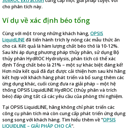
SoxROC Extraction
cung cấp một giải pháp tuyệt vời
cho phân tích này.
Ví dụ về xác định béo tổng
Cùng với một trong những khách hàng,
OPSIS
LiquidLINE
đã tiến hành trích ly nóng các mẫu thức ăn
cho cá. Kết quả là hàm lượng chất béo thô là 10-12%.
Sau khi áp dụng phương pháp thủy phân, sử dụng
Bộ
thủy phân HydROC Hydrolysis
, phân tích có thể xác
định Tổng chất béo là 21% – một sự khác biệt đáng kể!
Hơn nữa kết quả đã đạt được cải thiện hơn sau khi hãng
kết hợp với khách hàng phát triển và bổ sung thêm các
ứng dụng khác, cuối cùng đưa ra giải pháp – một hệ
thống
OPSIS LiquidLINE HydROC
(thủy phân và trích
béo) đáp ứng tất cả các yêu cầu của phòng thí nghiệm.
Tại OPSIS LiquidLINE, hãng không chỉ phát triển các
công cụ phân tích mà còn cung cấp phát triển ứng dụng
song song với khách hàng. Tìm hiểu thêm về “
OPSIS
LIQUIDLINE – GIẢI PHÁP CHO CÁ
“.