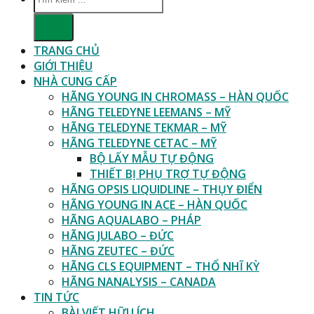
kiếm:
TRANG CHỦ
GIỚI THIỆU
NHÀ CUNG CẤP
HÃNG YOUNG IN CHROMASS – HÀN QUỐC
HÃNG TELEDYNE LEEMANS – MỸ
HÃNG TELEDYNE TEKMAR – MỸ
HÃNG TELEDYNE CETAC – MỸ
BỘ LẤY MẪU TỰ ĐỘNG
THIẾT BỊ PHỤ TRỢ TỰ ĐỘNG
HÃNG OPSIS LIQUIDLINE – THỤY ĐIỂN
HÃNG YOUNG IN ACE – HÀN QUỐC
HÃNG AQUALABO – PHÁP
HÃNG JULABO – ĐỨC
HÃNG ZEUTEC – ĐỨC
HÃNG CLS EQUIPMENT – THỔ NHĨ KỲ
HÃNG NANALYSIS – CANADA
TIN TỨC
BÀI VIẾT HỮU ÍCH