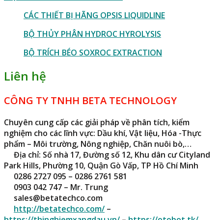
CÁC THIẾT BỊ HÃNG OPSIS LIQUIDLINE
BỘ THỦY PHÂN HYDROC HYROLYSIS
BỘ TRÍCH BÉO SOXROC EXTRACTION
Liên hệ
CÔNG TY TNHH BETA TECHNOLOGY
Chuyên cung cấp các giải pháp về phân tích, kiểm
nghiệm cho các lĩnh vực: Dầu khí, Vật liệu, Hóa -Thực
phẩm – Môi trường, Nông nghiệp, Chăn nuôi bò,…
Địa chỉ: Số nhà 17, Đường số 12, Khu dân cư Cityland
Park Hills, Phường 10, Quận Gò Vấp, TP Hồ Chí Minh
0286 2727 095 – 0286 2761 581
0903 042 747 – Mr. Trung
sales@betatechco.com
http://betatechco.com/
–
https://thinghiemxangdau.vn/
–
https://otobot.tk/