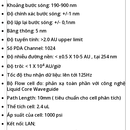
Khoảng bước sóng: 190-900 nm
Độ chính xác bước sóng: +/-1 nm
Độ lặp lại bước sóng: +/- 0,1nm
Băng thông: 5 nm
Độ tuyến tính: >2.0 AU upper limit
Số PDA Channel: 1024
Độ nhiễu đường nền: < ±0.5 X 10-5 AU , tại 254 nm
4
Độ trôi: < 1 X 10
AU/giờ
Tốc độ thu nhận dữ liệu: lên tới 125Hz
Bộ Flow cell đo: phản xạ toàn phần với công nghệ
Liquid Core Waveguide
Path Length: 10mm ( tiêu chuẩn cho cell phân tích)
Thể tích cell: 2.4 uL
Áp suất của cell: 1000 psi
Kết nối: LAN;