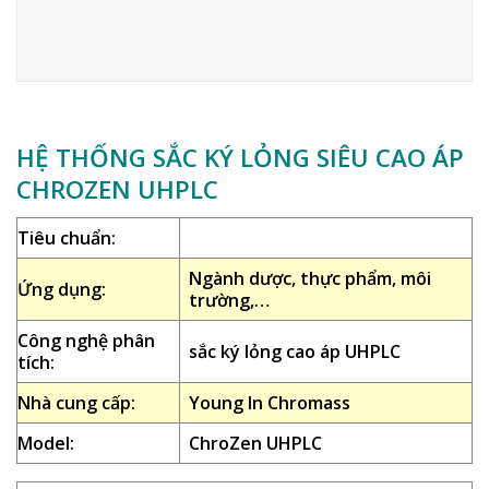
HỆ THỐNG SẮC KÝ LỎNG SIÊU CAO ÁP
CHROZEN UHPLC
Tiêu chuẩn:
Ngành dược, thực phẩm, môi
Ứng dụng:
trường,…
Công nghệ phân
sắc ký lỏng cao áp UHPLC
tích:
Nhà cung cấp:
Young In Chromass
Model:
ChroZen UHPLC