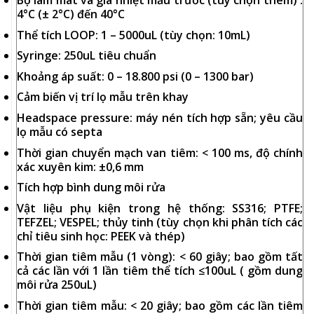
Bộ làm mát và gia nhiệt mẫu trước (tùy chọn thêm) :
4°C (± 2°C) đến 40°C
Thể tích LOOP: 1 – 5000uL (tùy chọn: 10mL)
Syringe: 250uL tiêu chuẩn
Khoảng áp suất: 0 – 18.800 psi (0 – 1300 bar)
Cảm biến vị trí lọ mẫu trên khay
Headspace pressure: máy nén tích hợp sẵn; yêu cầu
lọ mẫu có septa
Thời gian chuyển mạch van tiêm: < 100 ms, độ chính
xác xuyên kim: ±0,6 mm
Tích hợp bình dung môi rửa
Vật liệu phụ kiện trong hệ thống: SS316; PTFE;
TEFZEL; VESPEL; thủy tinh (tùy chọn khi phân tích các
chỉ tiêu sinh học: PEEK và thép)
Thời gian tiêm mẫu (1 vòng): < 60 giây; bao gồm tất
cả các lần với 1 lần tiêm thể tích ≤100uL ( gồm dung
môi rửa 250uL)
Thời gian tiêm mẫu: < 20 giây; bao gồm các lần tiêm