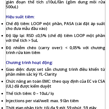
gián đoạn thể tích ≤10uL/lần (gồm dung môi rửa
500uL)
Hiệu suất tiêm:
Chế độ tiêm: LOOP một phần, PASA (cài đặt áp suất
cho đưa mẫu đầu vào)
Độ lặp lại: RSD ≤0,5% (chế độ tiêm LOOP một phần
với thể tích > 5uL
Độ nhiễm chéo (carry over): < 0,05% với chương
trình rửa kim tiêm
Chương trình hoạt động:
Giao diện: được set sẵn chương trình điều khiển từ
phần mềm sắc ký YL-Clarity
Chức năng an toàn EMC: theo quy định của EC và CSA
(UL) đã được kiểm duyệt
Thể tích tiêm: 0 – 10uL/ lọ
Injections per vial/well: max. 9 lần tiêm
Thời gian phân tích: tối đa 9 giờ, 59 phút, 59 giây