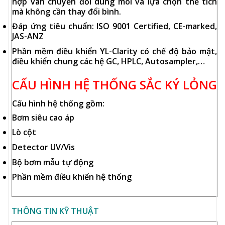
hợp van chuyển đổi dung môi và lựa chọn thể tích
mà không cần thay đổi bình.
Đáp ứng tiêu chuẩn: ISO 9001 Certified, CE-marked,
JAS-ANZ
Phần mềm điều khiển YL-Clarity có chế độ bảo mật,
điều khiển chung các hệ GC, HPLC, Autosampler,…
CẤU HÌNH HỆ THỐNG SẮC KÝ LỎNG
Cấu hình hệ thống gồm:
Bơm siêu cao áp
Lò cột
Detector UV/Vis
Bộ bơm mẫu tự động
Phần mềm điều khiển hệ thống
THÔNG TIN KỸ THUẬT