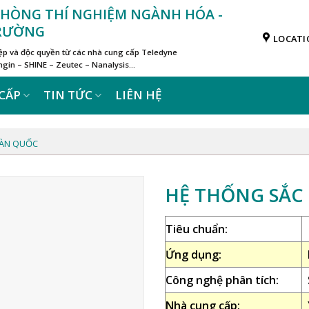
 PHÒNG THÍ NGHIỆM NGÀNH HÓA -
TRƯỜNG
LOCATI
iệp và độc quyền từ các nhà cung cấp Teledyne
in – SHINE – Zeutec – Nanalysis…
CẤP
TIN TỨC
LIÊN HỆ
HÀN QUỐC
HỆ THỐNG SẮC 
Tiêu chuẩn:
Ứng dụng:
Công nghệ phân tích:
Nhà cung cấp: