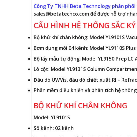
Công Ty TNHH Beta Technology phân phối 
sales@betatechco.com để được hỗ trợ nha
CẤU HÌNH HỆ THỐNG SẮC KÝ
Bộ khử khí chân không: Model YL9101S Vac
Bơm dung môi 04 kênh: Model YL9110S Plus
Bộ lấy mẫu tự động: Model YL9150 Prep LC A
Lò cột: Model YL9131S Column Compartme
Đầu dò UV/Vis, đầu dò chiết xuất RI – Refra
Phần mềm điều khiển và phân tích hệ thống
BỘ KHỬ KHÍ CHÂN KHÔNG
Model: YL9101S
Số kênh:
02
kênh