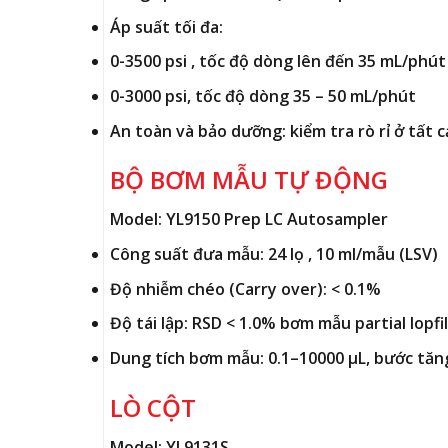
Áp suất tối đa:
0-3500 psi , tốc độ dòng lên đến 35 mL/phút
0-3000 psi, tốc độ dòng 35 – 50 mL/phút
An toàn và bảo dưỡng: kiểm tra rò rỉ ở tất cả
BỘ BƠM MẪU TỰ ĐỘNG
Model: YL9150 Prep LC Autosampler
Công suất đưa mẫu: 24 lọ , 10 ml/mẫu (LSV)
Độ nhiễm chéo (Carry over): < 0.1%
Độ tái lập: RSD < 1.0% bơm mẫu partial lopfil
Dung tích bơm mẫu: 0.1–10000 µL, bước tăng
LÒ CỘT
Model: YL9131S