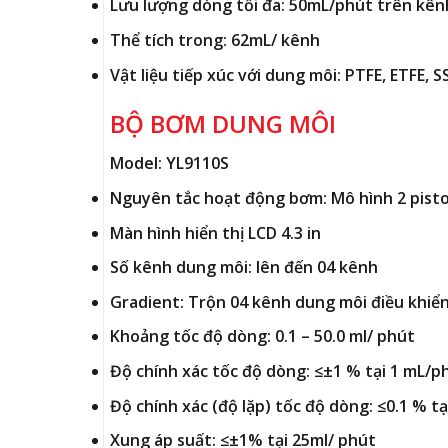
Lưu lượng dòng tối đa: 50mL/phút trên kên
Thể tích trong: 62mL/ kênh
Vật liệu tiếp xúc với dung môi: PTFE, ETFE, 
BỘ BƠM DUNG MÔI
Model: YL9110S
Nguyên tắc hoạt động bơm: Mô hình 2 pisto
Màn hình hiển thị LCD 4.3 in
Số kênh dung môi: lên đến 04 kênh
Gradient: Trộn 04 kênh dung môi điều khiể
Khoảng tốc độ dòng: 0.1 – 50.0 ml/ phút
Độ chính xác tốc độ dòng: ≤±1 % tại 1 mL/p
Độ chính xác (độ lặp) tốc độ dòng: ≤0.1 % t
Xung áp suất: ≤±1% tại 25ml/ phút