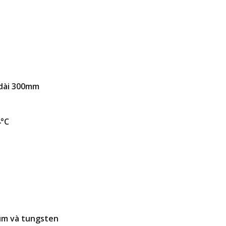
 dài 300mm
4°C
um và tungsten