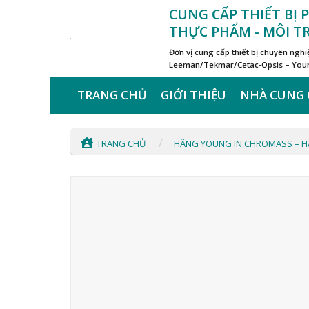
Skip
CUNG CẤP THIẾT BỊ
to
THỰC PHẨM - MÔI 
content
Đơn vị cung cấp thiết bị chuyên ngh
Leeman/Tekmar/Cetac-Opsis – Young
TRANG CHỦ
GIỚI THIỆU
NHÀ CUNG 
/
TRANG CHỦ
HÃNG YOUNG IN CHROMASS – 