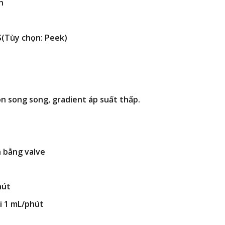
h
SS(Tùy chọn: Peek)
n song song, gradient áp suất thấp.
n bằng valve
hút
ại 1 mL/phút