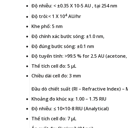
Độ nhiễu: < ±0.35 X 10-5 AU , tại 254 nm
4
Độ trôi:< 1 X 10
AU/hr
Khe phổ: 5 nm
Độ chính xác bước sóng: ±1.0 nm,
Độ đúng bước sóng: ±0.1 nm
Độ tuyến tính: >99.5 % for 2.5 AU (acetone,
Thể tích cell đo: 5 µL
Chiều dài cell đo: 3 mm
Đầu dò chiết suất (RI – Refractive Index) –
Khoảng đo khúc xạ: 1.00 – 1.75 RIU
Độ nhiễu: ≤ 10×10-8 RIU (Analytical)
Thể tích cell đo: 7 µL