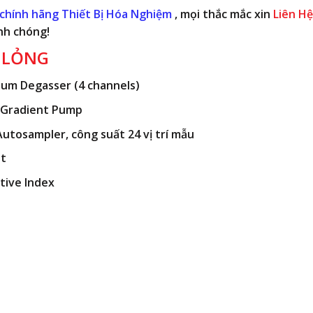
chính hãng Thiết Bị Hóa Nghiệm
, mọi thắc mắc xin
Liên Hệ
nh chóng!
 LỎNG
uum Degasser (4 channels)
 Gradient Pump
utosampler, công suất 24 vị trí mẫu
nt
ctive Index