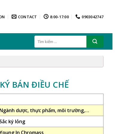
ON
CONTACT
8:00-17:00
0903042747
Tìm
kiếm:
KÝ BÁN ĐIỀU CHẾ
Ngành dược, thực phẩm, môi trường,…
Sắc ký lỏng
Young In Chromass