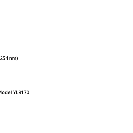
 254 nm)
 Model YL9170