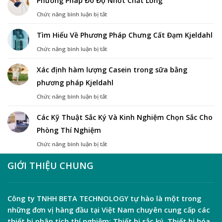
Phương Pháp Đo Độ Nhớt Chất Lỏng
Va
Đập
ở
Chức năng bình luận bị tắt
Charpy
Phương
Pháp
Tìm Hiểu Về Phương Pháp Chưng Cất Đạm Kjeldahl
Đo
Độ
ở
Chức năng bình luận bị tắt
Nhớt
Tìm
Chất
Hiểu
Xác định hàm lượng Casein trong sữa bằng
Lỏng
Về
phương pháp Kjeldahl
Phương
Pháp
ở
Chức năng bình luận bị tắt
Chưng
Xác
Cất
định
Đạm
Các Kỹ Thuật Sắc Ký Và Kinh Nghiệm Chọn Sắc Cho
hàm
Kjeldahl
Phòng Thí Nghiệm
lượng
Casein
ở
Chức năng bình luận bị tắt
trong
Các
sữa
Kỹ
GIỚI THIỆU CHUNG
bằng
Thuật
phương
Sắc
pháp
Ký
Kjeldahl
Và
Công ty TNHH
BETA TECHNOLOGY
tự hào là một trong
Kinh
những đơn vị hàng đầu tại Việt Nam chuyên cung cấp các
Nghiệm
Chọn
thiết bị phân tích thí nghiệm:
Thiết bị sắc ký
,
Thiết bị hóa