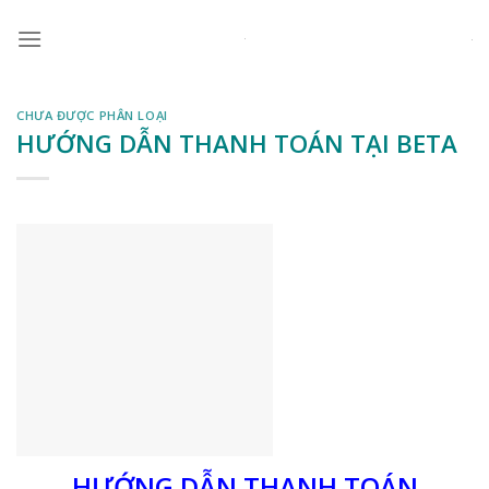
Skip
to
content
CHƯA ĐƯỢC PHÂN LOẠI
HƯỚNG DẪN THANH TOÁN TẠI BETA
HƯỚNG DẪN THANH TOÁN