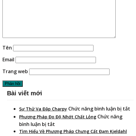
Tên
Email
Trang web
Bài viết mới
ở
Chức năng bình luận bị tắt
Sự Thử Va Đập Charpy
Sự
Chức năng
Phương Pháp Đo Độ Nhớt Chất Lỏng
T
ở
bình luận bị tắt
Va
Phương
Tìm Hiểu Về Phương Pháp Chưng Cất Đạm Kjeldahl
Đ