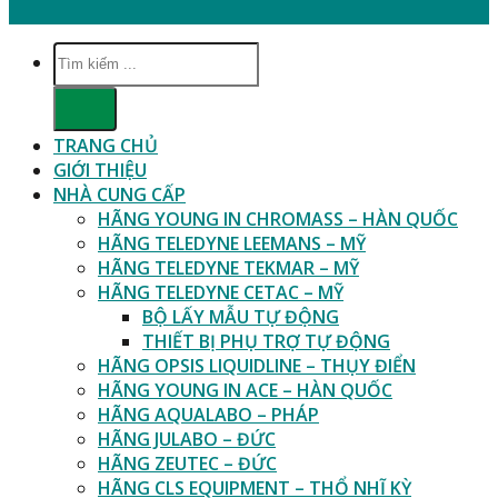
Tìm
kiếm:
TRANG CHỦ
GIỚI THIỆU
NHÀ CUNG CẤP
HÃNG YOUNG IN CHROMASS – HÀN QUỐC
HÃNG TELEDYNE LEEMANS – MỸ
HÃNG TELEDYNE TEKMAR – MỸ
HÃNG TELEDYNE CETAC – MỸ
BỘ LẤY MẪU TỰ ĐỘNG
THIẾT BỊ PHỤ TRỢ TỰ ĐỘNG
HÃNG OPSIS LIQUIDLINE – THỤY ĐIỂN
HÃNG YOUNG IN ACE – HÀN QUỐC
HÃNG AQUALABO – PHÁP
HÃNG JULABO – ĐỨC
HÃNG ZEUTEC – ĐỨC
HÃNG CLS EQUIPMENT – THỔ NHĨ KỲ