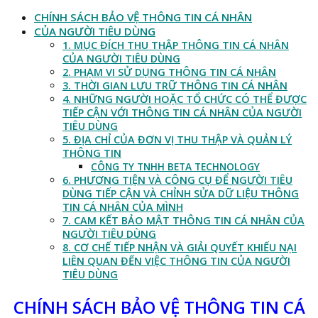
CHÍNH SÁCH BẢO VỆ THÔNG TIN CÁ NHÂN
CỦA NGƯỜI TIÊU DÙNG
1. MỤC ĐÍCH THU THẬP THÔNG TIN CÁ NHÂN
CỦA NGƯỜI TIÊU DÙNG
2. PHẠM VI SỬ DỤNG THÔNG TIN CÁ NHÂN
3. THỜI GIAN LƯU TRỮ THÔNG TIN CÁ NHÂN
4. NHỮNG NGƯỜI HOẶC TỔ CHỨC CÓ THỂ ĐƯỢC
TIẾP CẬN VỚI THÔNG TIN CÁ NHÂN CỦA NGƯỜI
TIÊU DÙNG
5. ĐỊA CHỈ CỦA ĐƠN VỊ THU THẬP VÀ QUẢN LÝ
THÔNG TIN
CÔNG TY TNHH BETA TECHNOLOGY
6. PHƯƠNG TIỆN VÀ CÔNG CỤ ĐỂ NGƯỜI TIÊU
DÙNG TIẾP CẬN VÀ CHỈNH SỬA DỮ LIỆU THÔNG
TIN CÁ NHÂN CỦA MÌNH
7. CAM KẾT BẢO MẬT THÔNG TIN CÁ NHÂN CỦA
NGƯỜI TIÊU DÙNG
8. CƠ CHẾ TIẾP NHẬN VÀ GIẢI QUYẾT KHIẾU NẠI
LIÊN QUAN ĐẾN VIỆC THÔNG TIN CỦA NGƯỜI
TIÊU DÙNG
CHÍNH SÁCH BẢO VỆ THÔNG TIN CÁ