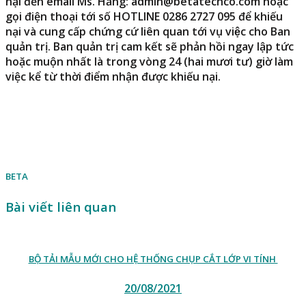
nại đến email
Ms. Hằng:
admin@betatechco.com
hoặc
gọi điện thoại tới số
HOTLINE
0286 2727 095
để khiếu
nại và cung cấp chứng cứ liên quan tới vụ việc cho Ban
quản trị. Ban quản trị cam kết sẽ phản hồi ngay lập tức
hoặc muộn nhất là trong vòng 24 (hai mươi tư) giờ làm
việc kể từ thời điểm nhận được khiếu nại.
BETA
Bài viết liên quan
BỘ TẢI MẪU MỚI CHO HỆ THỐNG CHỤP CẮT LỚP VI TÍNH
20/08/2021