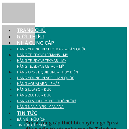
Skip
to
content
TRANG CHỦ
GIỚI THIỆU
NHÀ CUNG CẤP
HÃNG YOUNG IN CHROMASS – HÀN QUỐC
HÃNG TELEDYNE LEEMANS – MỸ
HÃNG TELEDYNE TEKMAR – MỸ
CUNG CẤP THIẾT BỊ
HÃNG TELEDYNE CETAC – MỸ
HÃNG OPSIS LIQUIDLINE – THỤY ĐIỂN
HÃNG YOUNG IN ACE – HÀN QUỐC
PHÒNG THÍ NGHIỆM
HÃNG AQUALABO – PHÁP
HÃNG JULABO – ĐỨC
NGÀNH HÓA - THỰC
HÃNG ZEUTEC – ĐỨC
HÃNG CLS EQUIPMENT – THỔ NHĨ KỲ
PHẨM - MÔI TRƯỜNG
HÃNG NANALYSIS – CANADA
TIN TỨC
BÀI VIẾT HỮU ÍCH
Đơn vị cung cấp thiết bị chuyên nghiệp và
TIN TỨC CẬP NHẬT
độc quyền từ các nhà cung cấp Teledyne