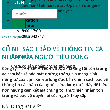
LIÊN HỆ
Leeman/Tekmar/Cetac-Opsis – Youngin –
SHINE – Zeutec – Nanalysis…
Tìm
kiếm:
Location
Contact
8:00-17:00
0903042747
Chưa được phân loại
CHÍNH SÁCH BẢO VỆ THÔNG TIN CÁ
NHÂN CỦA NGƯỜI TIÊU DÙNG
Giỏ hàng
Chưa có sản phẩm trong giỏ hàng.
Công ty TNHH
BETA TECHNOLOGY
chúng tôi tôn trọng
và cam kết sẽ bảo mật những thông tin mang tính
riêng tư của bạn. Xin vui lòng đọc bản Chính sách bảo vệ
thông tin cá nhân của người tiêu dùng dưới đây để hiểu
hơn những cam kết mà chúng tôi thực hiện nhằm tôn
trọng và bảo vệ quyền lợi của ngườ
i truy cập.
Nội Dung Bài Viết