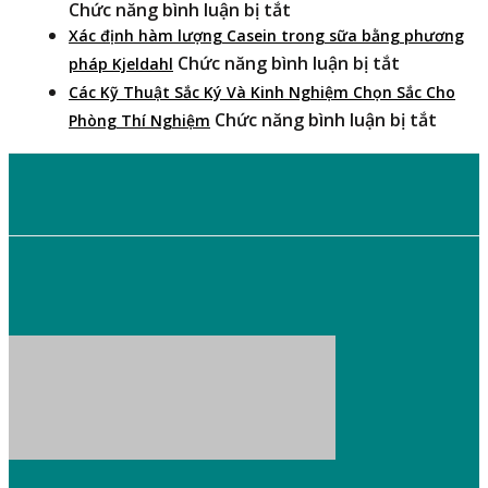
Pháp
ở
Chức năng bình luận bị tắt
Ch
Đo
Tìm
Xác định hàm lượng Casein trong sữa bằng phương
Độ
Hiểu
ở
Chức năng bình luận bị tắt
pháp Kjeldahl
Nhớt
Về
Xác
Các Kỹ Thuật Sắc Ký Và Kinh Nghiệm Chọn Sắc Cho
Chất
Phương
định
ở
Chức năng bình luận bị tắt
Phòng Thí Nghiệm
Lỏng
Pháp
hàm
Các
Chưng
lượng
Kỹ
Cất
Casein
Thuật
GIỚI THIỆU CHUNG
Đạm
trong
Sắc
Kjeldahl
sữa
Ký
bằng
Và
Công ty TNHH
BETA TECHNOLOGY
tự hào là một trong những đơn vị
phương
Kinh
hàng đầu tại Việt Nam chuyên cung cấp các thiết bị phân tích thí
pháp
nghiệm:
Thiết bị sắc ký
,
Thiết bị hóa nghiệm
,
Cận hồng ngoại NIR
…
Nghi
Kjeldahl
Chọn
Sắc
Cho
Phòn
Thí
Nghi