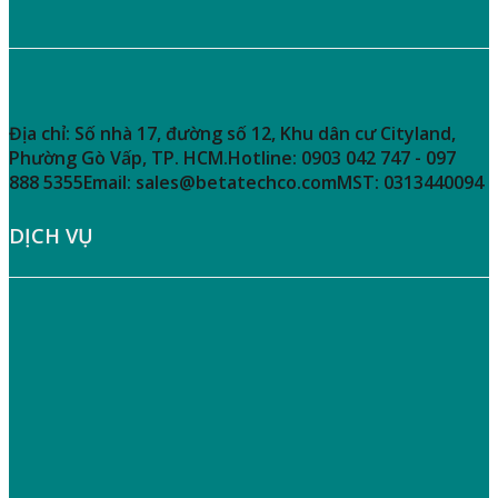
THÔNG TIN LIÊN HỆ
THÔNG TIN LIÊN HỆ
Địa chỉ:
Số nhà 17, đường số 12, Khu dân cư Cityland,
Phường Gò Vấp, TP. HCM.
Hotline:
0903 042 747 - 097
888 5355
Email:
sales@betatechco.com
MST:
0313440094
DỊCH VỤ
» Hướng Dẫn Mua Hàng
» Chính Sách Giao Nhận – Vận Chuyển
» Hướng Dẫn Thanh Toán
» Quy Định Bảo Hành
» Bảo Mật Thông Tin Người Tiêu Dùng