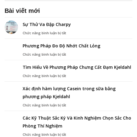
Bài viết mới
Sự Thử Va Đập Charpy
ở
Chức năng bình luận bị tắt
Sự
Thử
Phương Pháp Đo Độ Nhớt Chất Lỏng
Va
Đập
ở
Chức năng bình luận bị tắt
Charpy
Phương
Pháp
Tìm Hiểu Về Phương Pháp Chưng Cất Đạm Kjeldahl
Đo
Độ
ở
Chức năng bình luận bị tắt
Nhớt
Tìm
Chất
Hiểu
Xác định hàm lượng Casein trong sữa bằng
Lỏng
Về
phương pháp Kjeldahl
Phương
Pháp
ở
Chức năng bình luận bị tắt
Chưng
Xác
Cất
định
Đạm
Các Kỹ Thuật Sắc Ký Và Kinh Nghiệm Chọn Sắc Cho
hàm
Kjeldahl
Phòng Thí Nghiệm
lượng
Casein
ở
Chức năng bình luận bị tắt
trong