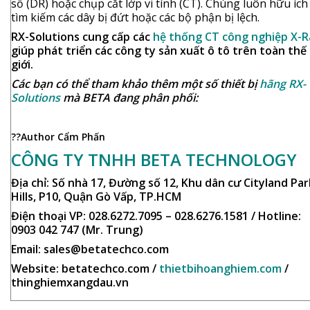
số (DR) hoặc chụp cắt lớp vi tính (CT). Chúng luôn hữu ích
tìm kiếm các dây bị đứt hoặc các bộ phận bị lệch.
RX-Solutions cung cấp các
hệ thống CT công nghiệp X-R
giúp phát triển các công ty sản xuất ô tô trên toàn thế
giới.
Các bạn có thể tham khảo thêm một số thiết bị
hãng RX-
Solutions
mà BETA đang phân phối:
??Author Cẩm Phấn
CÔNG TY TNHH BETA TECHNOLOGY
Địa chỉ: Số nhà 17, Đường số 12, Khu dân cư Cityland Par
Hills, P10, Quận Gò Vấp, TP.HCM
Điện thoại VP: 028.6272.7095 – 028.6276.1581 / Hotline:
0903 042 747 (Mr. Trung)
Email: sales@betatechco.com
Website: betatechco.com /
thietbihoanghiem.com
/
thinghiemxangdau.vn