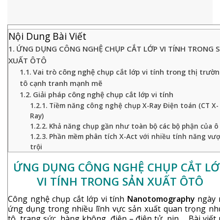
Nội Dung Bài Viết
ỨNG DỤNG CÔNG NGHỆ CHỤP CẮT LỚP VI TÍNH TRONG 
XUẤT ÔTÔ
Vai trò công nghệ chụp cắt lớp vi tính trong thị trườn
tô cạnh tranh mạnh mẽ
Giải pháp công nghệ chụp cắt lớp vi tính
Tiềm năng công nghệ chụp X-Ray Điện toán (CT X-
Ray)
Khả năng chụp gần như toàn bộ các bộ phận của ô
Phần mềm phân tích X-Act với nhiều tính năng vư
trội
ỨNG DỤNG CÔNG NGHỆ CHỤP CẮT LỚ
VI TÍNH TRONG SẢN XUẤT ÔTÔ
Công nghệ chụp cắt lớp vi tính
Nanotomography
ngày 
ứng dụng trong nhiều lĩnh vực sản xuất quan trọng nh
tô, trang sức, hàng không, điện – điện tử, pin,… Bài viết