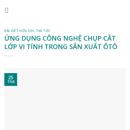
Skip
to
content
BÀI VIẾT HỮU ÍCH
,
TIN TỨC
ỨNG DỤNG CÔNG NGHỆ CHỤP CẮT
LỚP VI TÍNH TRONG SẢN XUẤT ÔTÔ
25
Th8