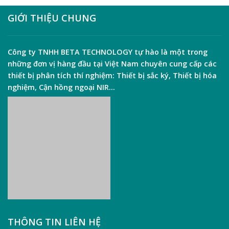
Các
sữa
Kỹ
GIỚI THIỆU CHUNG
bằng
Thuật
phương
Sắc
pháp
Ký
Kjeldahl
Và
Công ty TNHH
BETA TECHNOLOGY
tự hào là một trong
Kinh
những đơn vị hàng đầu tại Việt Nam chuyên cung cấp các
Nghiệm
Chọn
thiết bị phân tích thí nghiệm:
Thiết bị sắc ký
,
Thiết bị hóa
Sắc
nghiệm
,
Cận hồng ngoại NIR
…
Cho
Phòng
Thí
Nghiệm
THÔNG TIN LIÊN HỆ