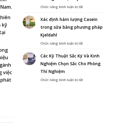
Nhớt
t Nam.
ở
Chức năng bình luận bị tắt
Chất
Tìm
Lỏng
ghiên
Hiểu
Xác định hàm lượng Casein
Về
n kỹ
trong sữa bằng phương pháp
Phương
tại
Pháp
Kjeldahl
Chưng
Cất
ở
Chức năng bình luận bị tắt
Đạm
Xác
rong
Kjeldahl
định
Các Kỹ Thuật Sắc Ký Và Kinh
hiệu
hàm
Nghiệm Chọn Sắc Cho Phòng
lượng
ngành
Casein
Thí Nghiệm
g việc
trong
sữa
 phát
ở
Chức năng bình luận bị tắt
bằng
Các
phương
Kỹ
pháp
Thuật
Kjeldahl
Sắc
Ký
Và
Kinh
Nghiệm
Chọn
Sắc