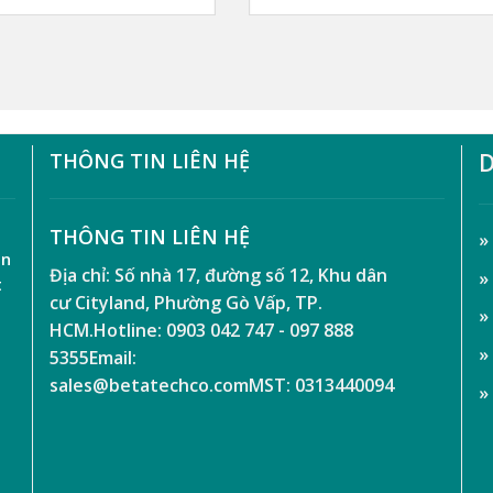
THÔNG TIN LIÊN HỆ
D
t
THÔNG TIN LIÊN HỆ
»
ên
Địa chỉ:
Số nhà 17, đường số 12, Khu dân
»
t
cư Cityland, Phường Gò Vấp, TP.
»
HCM.
Hotline:
0903 042 747 - 097 888
»
5355
Email:
sales@betatechco.com
MST:
0313440094
»