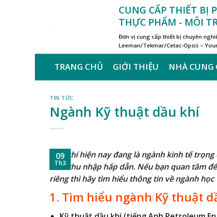
Skip
CUNG CẤP THIẾT BỊ
to
THỰC PHẨM - MÔI 
content
Đơn vị cung cấp thiết bị chuyên ngh
Leeman/Tekmar/Cetac-Opsis – Young
TRANG CHỦ
GIỚI THIỆU
NHÀ CUNG 
TIN TỨC
Ngành Kỹ thuật dầu khí
Dầu khí hiện nay đang là ngành kinh tế trọng 
09
Th3
mức thu nhập hấp dẫn. Nếu bạn quan tâm đến 
riêng thì hãy tìm hiểu thông tin về ngành học 
1. Tìm hiểu ngành Kỹ thuật d
Kỹ thuật dầu khí
(tiếng Anh Petroleum Eng