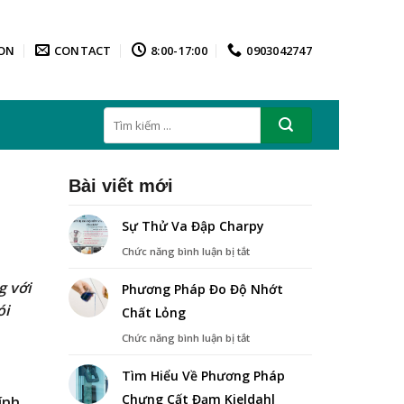
ON
CONTACT
8:00-17:00
0903042747
Tìm
kiếm:
Bài viết mới
Sự Thử Va Đập Charpy
ở
Chức năng bình luận bị tắt
Sự
Thử
g với
Phương Pháp Đo Độ Nhớt
Va
ói
Chất Lỏng
Đập
Charpy
ở
Chức năng bình luận bị tắt
Phương
Pháp
Tìm Hiểu Về Phương Pháp
Đo
Chưng Cất Đạm Kjeldahl
Độ
ính