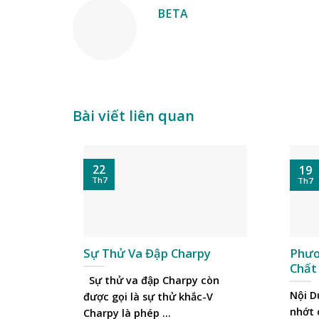
BETA
Bài viết liên quan
22
19
Th7
Th7
Sự Thử Va Đập Charpy
Phươ
Chất
Sự thử va đập Charpy còn
Nội D
được gọi là sự thử khắc-V
nhớt 
Charpy là phép ...