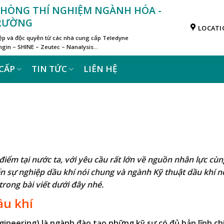
 PHÒNG THÍ NGHIỆM NGÀNH HÓA -
TRƯỜNG
LOCATI
iệp và độc quyền từ các nhà cung cấp Teledyne
in – SHINE – Zeutec – Nanalysis…
CẤP
TIN TỨC
LIÊN HỆ
điểm tại nước ta, với yêu cầu rất lớn về nguồn nhân lực cùn
sự nghiệp dầu khí nói chung và ngành Kỹ thuật dầu khí n
trong bài viết dưới đây nhé.
ầu khí
ineering) là ngành đào tạo những kỹ sư có đủ bản lĩnh ch