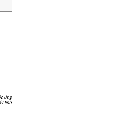
Cho
Phòng
Thí
Nghiệm
ác ứng
ác lĩnh