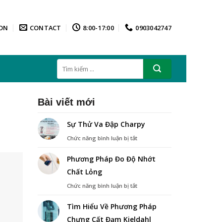
ON
CONTACT
8:00-17:00
0903042747
Tìm
kiếm:
Bài viết mới
Sự Thử Va Đập Charpy
ở
Chức năng bình luận bị tắt
Sự
Thử
Phương Pháp Đo Độ Nhớt
Va
Chất Lỏng
Đập
Charpy
ở
Chức năng bình luận bị tắt
Phương
Pháp
Tìm Hiểu Về Phương Pháp
Đo
Chưng Cất Đạm Kjeldahl
Độ