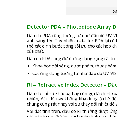
Đầu dò UV-VIS 
Detector PDA – Photodiode Array D
Đầu dò PDA cũng tương tự như đầu dò UV-VI
ánh sáng UV. Tuy nhiên, detector PDA lại có
thể xác định bước sóng tối ưu cho các hợp chấ
của chất.
Đầu dò PDA cũng được ứng dụng rộng rãi tron
Khoa học đời sống, dược phẩm, thực phẩm
Các ứng dụng tương tự như đầu dò UV-VIS
RI – Refractive Index Detector – Đầ
Đầu dò chỉ số khúc xạ hay còn gọi là chiết x
nhiên, đầu dò này không khả dụng ở chế độ 
chúng cũng rất nhạy với sự thay đổi nhiệt độ v
Với đặc tính trên, đầu dò RI thường được ứ
phân tích cồn, đường, carbonhydrate, axit bé