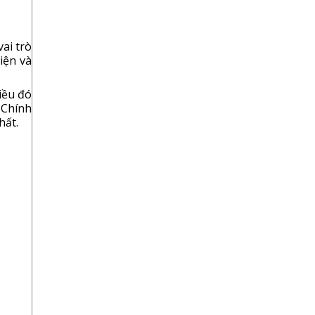
ai trò
iện và
iều đó
 Chính
hất.