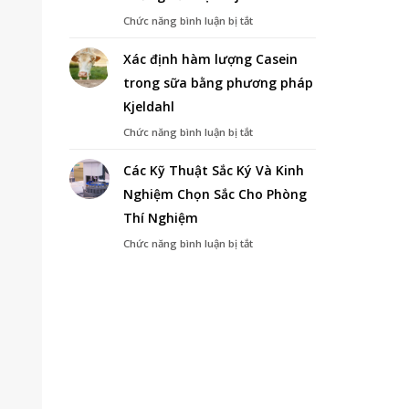
Nhớt
ở
Chức năng bình luận bị tắt
Chất
Tìm
Lỏng
Hiểu
Xác định hàm lượng Casein
Về
trong sữa bằng phương pháp
Phương
Pháp
Kjeldahl
Chưng
Cất
ở
Chức năng bình luận bị tắt
Đạm
Xác
Kjeldahl
định
Các Kỹ Thuật Sắc Ký Và Kinh
hàm
Nghiệm Chọn Sắc Cho Phòng
lượng
Casein
Thí Nghiệm
trong
sữa
ở
Chức năng bình luận bị tắt
bằng
Các
phương
Kỹ
pháp
Thuật
Kjeldahl
Sắc
Ký
Và
Kinh
Nghiệm
Chọn
Sắc