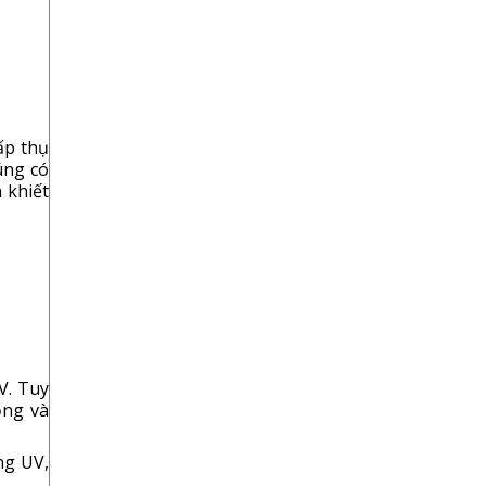
ấp thụ
úng có
 khiết
V. Tuy
ộng và
ng UV,