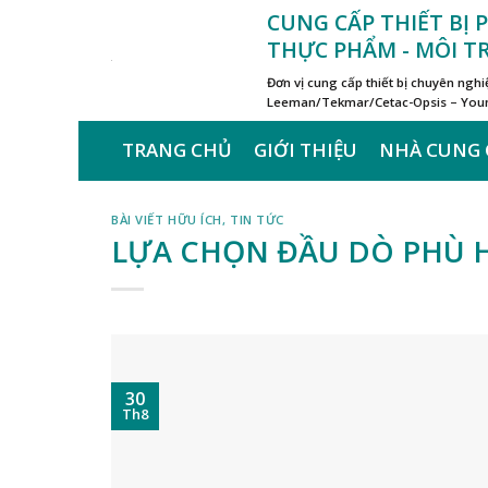
Skip
CUNG CẤP THIẾT BỊ
to
THỰC PHẨM - MÔI 
content
Đơn vị cung cấp thiết bị chuyên ngh
Leeman/Tekmar/Cetac-Opsis – Young
TRANG CHỦ
GIỚI THIỆU
NHÀ CUNG 
BÀI VIẾT HỮU ÍCH
,
TIN TỨC
LỰA CHỌN ĐẦU DÒ PHÙ 
30
Th8