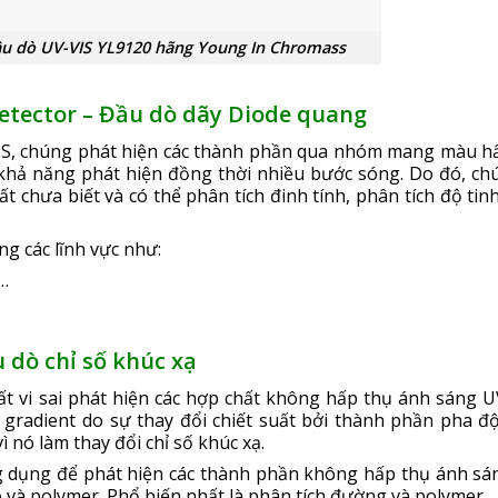
YL9120 hãng Young In Chromass
etector – Đầu dò dãy Diode quang
S, chúng phát hiện các thành phần qua nhóm mang màu h
 khả năng phát hiện đồng thời nhiều bước sóng. Do đó, ch
t chưa biết và có thể phân tích đinh tính, phân tích độ tinh
g các lĩnh vực như:
…
u dò chỉ số khúc xạ
uất vi sai phát hiện các hợp chất không hấp thụ ánh sáng U
gradient do sự thay đổi chiết suất bởi thành phần pha đ
ì nó làm thay đổi chỉ số khúc xạ.
ng dụng để phát hiện các thành phần không hấp thụ ánh sá
o và polymer. Phổ biến nhất là phân tích đường và polymer.