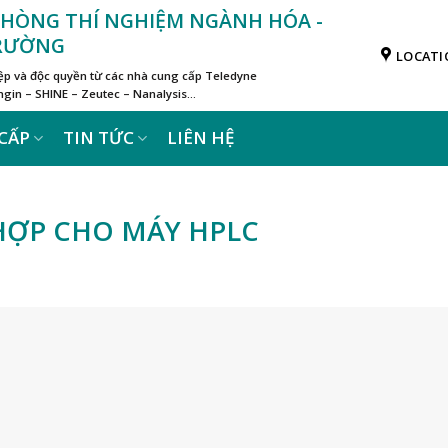
 PHÒNG THÍ NGHIỆM NGÀNH HÓA -
TRƯỜNG
LOCATI
iệp và độc quyền từ các nhà cung cấp Teledyne
in – SHINE – Zeutec – Nanalysis…
CẤP
TIN TỨC
LIÊN HỆ
HỢP CHO MÁY HPLC