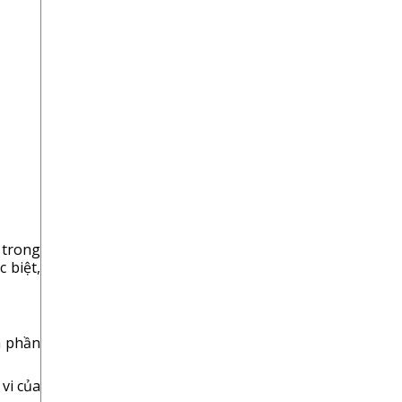
 trong
 biệt,
h phần
vi của