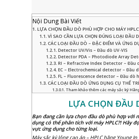
Nội Dung Bài Viết
LỰA CHỌN ĐẦU DÒ PHÙ HỢP CHO MÁY HPL
VÌ SAO CẦN LỰA CHỌN ĐÚNG LOẠI ĐẦU 
CÁC LOẠI ĐẦU DÒ – ĐẶC ĐIỂM VÀ ỨNG 
Detector UV/Vis – Đầu dò UV-VIS
Detector PDA – Photodiode Array Det
RI – Refractive Index Detector – Đầu 
EC – Electrochemical detector – Đầu 
FL – Fluorescence detector – Đầu dò
CÁC LOẠI ĐẦU DÒ ỨNG DỤNG CỤ THỂ TR
Tham khảo thêm các máy sắc ký Hãng
LỰA CHỌN ĐẦU 
Bạn đang cần lựa chọn đầu dò phù hợp với 
dụng có thể phân tích với
máy HPLC
?! Hãy đọ
vực ứng dụng cho từng loại.
Máy sắc ký lỏng cao áp – HPLC hãng Young I