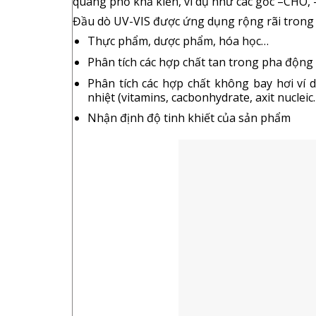
quang phổ khả kiến, ví dụ như các gốc –CHO
Đầu dò UV-VIS được ứng dụng rộng rãi trong n
Thực phẩm, dược phẩm, hóa học…
Phân tích các hợp chất tan trong pha động 
Phân tích các hợp chất không bay hơi ví 
nhiệt (vitamins, cacbonhydrate, axit nucleic
Nhận định độ tinh khiết của sản phẩm