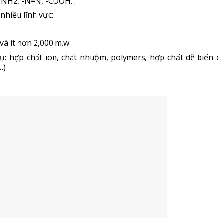
, -NH2, -N=N, -COOH…
hiều lĩnh vực:
và ít hơn 2,000 m.w
dụ: hợp chất ion, chất nhuộm, polymers, hợp chất dễ biến 
…)