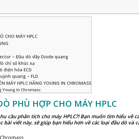
C
DÒ CHO MÁY HPLC
DỤNG
ector – Đầu dò dãy Diode quang
dò chỉ số khúc xạ
dò điện hóa ECD
 huỳnh quang – FLD
ÊN MÁY HPLC HÃNG YOUNG IN CHROMASS
 Young In Chromass:
DÒ PHÙ HỢP CHO MÁY HPLC
nhu cầu phân tích cho
máy HPLC
?! Bạn muốn tìm hiểu về c
c bài viết này, sẽ giúp bạn hiểu hơn về các loại đầu dò và c
n Chromass