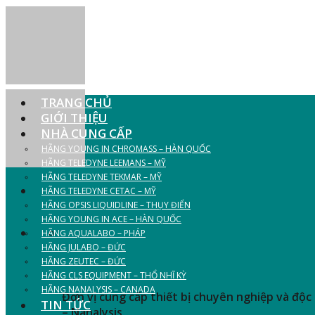
Skip
to
content
TRANG CHỦ
GIỚI THIỆU
NHÀ CUNG CẤP
HÃNG YOUNG IN CHROMASS – HÀN QUỐC
HÃNG TELEDYNE LEEMANS – MỸ
HÃNG TELEDYNE TEKMAR – MỸ
HÃNG TELEDYNE CETAC – MỸ
HÃNG OPSIS LIQUIDLINE – THỤY ĐIỂN
HÃNG YOUNG IN ACE – HÀN QUỐC
CUNG CẤP THIẾT BỊ P
HÃNG AQUALABO – PHÁP
HÃNG JULABO – ĐỨC
MÔI TRƯỜNG
HÃNG ZEUTEC – ĐỨC
HÃNG CLS EQUIPMENT – THỔ NHĨ KỲ
HÃNG NANALYSIS – CANADA
Đơn vị cung cấp thiết bị chuyên nghiệp và đ
TIN TỨC
– Nanalysis…