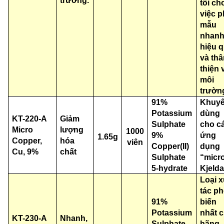
trường.
tôi ch
việc 
mẫu
nhanh
hiệu 
và th
thiện 
môi
trườn
91%
Khuy
Potassium
dùng
KT-220-A
Giảm
Sulphate
cho c
Micro
lượng
1000
9%
ứng
1.65g
Copper,
hóa
viên
Copper(II)
dụng
Cu, 9%
chất
Sulphate
“micr
5-hydrate
Kjelda
Loại 
tác p
91%
biến
Potassium
nhất 
KT-230-A
Nhanh,
Sulphate
hãng.