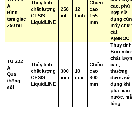
Thủy tinh
Chiều
A
cao, phù
chất lượng
250
12
cao =
Bình
hợp sử
OPSIS
ml
bình
155
tam giác
dụng cù
LiquidLINE
mm
250 ml
máy chư
cất
KjelROC
Thủy tinh
Borosilic
chất lượ
TU-222-
Thủy tinh
Chiều
cao,
A
chất lượng
300
10
cao =
thường
Que
OPSIS
mm
que
300
được sử
thông
LiquidLINE
mm
dụng khi
sôi
phá mẫu
nước, m
lỏng.