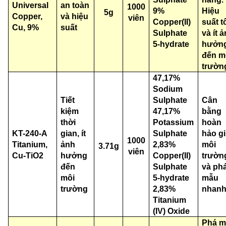
Universal
an toàn
1000
9%
Hiệu
5g
Copper,
và hiệu
viên
Copper(II)
suất t
Cu, 9%
suất
Sulphate
và ít 
5-hydrate
hưởn
đến m
trườn
47,17%
Sodium
Tiết
Sulphate
Cân
kiệm
47,17%
bằng
thời
Potassium
hoàn
KT-240-A
gian, ít
Sulphate
hảo g
1000
Titanium,
ảnh
2,83%
môi
3.71g
viên
Cu-TiO2
hưởng
Copper(II)
trườn
đến
Sulphate
và ph
môi
5-hydrate
mẫu
trường
2,83%
nhanh
Titanium
(IV) Oxide
Phá 