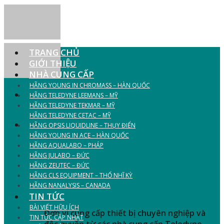
Skip
to
content
TRANG CHỦ
GIỚI THIỆU
NHÀ CUNG CẤP
HÃNG YOUNG IN CHROMASS – HÀN QUỐC
HÃNG TELEDYNE LEEMANS – MỸ
HÃNG TELEDYNE TEKMAR – MỸ
CUNG CẤP THIẾT BỊ
HÃNG TELEDYNE CETAC – MỸ
HÃNG OPSIS LIQUIDLINE – THỤY ĐIỂN
HÃNG YOUNG IN ACE – HÀN QUỐC
PHÒNG THÍ NGHIỆM
HÃNG AQUALABO – PHÁP
HÃNG JULABO – ĐỨC
NGÀNH HÓA - THỰC
HÃNG ZEUTEC – ĐỨC
HÃNG CLS EQUIPMENT – THỔ NHĨ KỲ
PHẨM - MÔI TRƯỜNG
HÃNG NANALYSIS – CANADA
TIN TỨC
BÀI VIẾT HỮU ÍCH
Đơn vị cung cấp thiết bị chuyên nghiệp và
TIN TỨC CẬP NHẬT
độc quyền từ các nhà cung cấp Teledyne