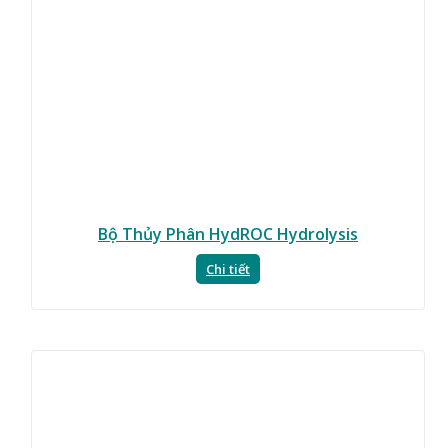
Bộ Thủy Phân HydROC Hydrolysis
Chi tiết