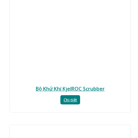
Bộ Khử Khí KjelROC Scrubber
Chi tiết