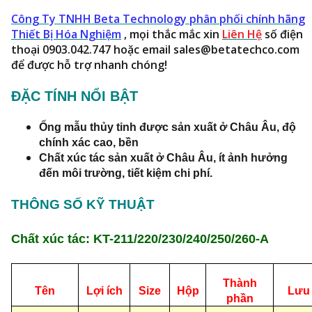
Công Ty TNHH Beta Technology phân phối chính hãng
Thiết Bị Hóa Nghiệm
, mọi thắc mắc xin
Liên Hệ
số điện
thoại 0903.042.747 hoặc email sales@betatechco.com
để được hỗ trợ nhanh chóng!
ĐẶC TÍNH NỔI BẬT
Ống mẫu thủy tinh được sản xuất ở Châu Âu, độ
chính xác cao, bền
Chất xúc tác sản xuất ở Châu Âu, ít ảnh hưởng
đến môi trường, tiết kiệm chi phí.
THÔNG SỐ KỸ THUẬT
Chất xúc tác: KT-211/220/230/240/250/260-A
Thành
Tên
Lợi ích
Size
Hộp
Lưu
phần