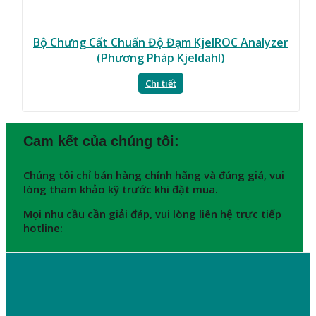
Bộ Chưng Cất Chuẩn Độ Đạm KjelROC Analyzer
(Phương Pháp Kjeldahl)
Chi tiết
Cam kết của chúng tôi:
Chúng tôi chỉ bán hàng chính hãng và đúng giá, vui
lòng tham khảo kỹ trước khi đặt mua.
Mọi nhu cầu cần giải đáp, vui lòng liên hệ trực tiếp
hotline:
GIỚI THIỆU CHUNG