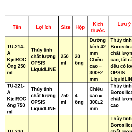
Kích
Lưu ý
Tên
Lợi ích
Size
Hộp
thước
Đường
Thủy tinh
TU-214-
kính 42
Borosilic
Thủy tinh
A
mm
chất lượ
chất lượng
250
20
KjelROC
Chiều
cao, tất c
OPSIS
ml
ống
Ống 250
cao =
đều có l
LiquidLINE
ml
300±2
OPSIS
mm
LiquidLI
TU-221-
Thủy tinh
Thủy tinh
Chiều
A
Borosilic
chất lượng
750
4
cao =
KjelROC
chất lượ
OPSIS
ml
ống
300±2
ống 750
cao
LiquidLINE
mm
ml
Thủy tinh
Borosilic
TU-220-
chất lượ