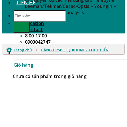
LIÊN HỆ
Leeman/Tekmar/Cetac-Opsis – Youngin –
SHINE – Zeutec – Nanalysis…
Tìm
kiếm:
Location
Contact
8:00-17:00
0903042747
/
Trang chủ
HÃNG OPSIS LIQUIDLINE – THỤY ĐIỂN
Giỏ hàng
Chưa có sản phẩm trong giỏ hàng.