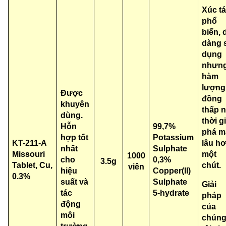
Xúc t
phổ
biến, 
dàng 
dụng
nhưn
hàm
lượng
Được
đồng
khuyên
thấp 
dùng.
thời g
Hỗn
99,7%
phá m
hợp tốt
Potassium
KT-211-A
lâu h
nhất
Sulphate
Missouri
một
1000
cho
0,3%
3.5g
Tablet, Cu,
chút.
viên
hiệu
Copper(II)
0.3%
suất và
Sulphate
Giải
tác
5-hydrate
pháp
động
của
môi
chún