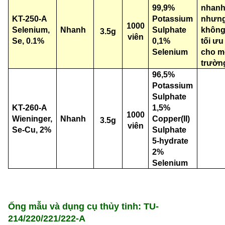
99,9%
nhan
KT-250-A
Potassium
nhưn
1000
Selenium,
Nhanh
Sulphate
khôn
3.5g
viên
Se, 0.1%
0,1%
tối ưu
Selenium
cho m
trườn
96,5%
Potassium
Sulphate
KT-260-A
1,5%
1000
Wieninger,
Nhanh
Copper(II)
3.5g
viên
Se-Cu, 2%
Sulphate
5-hydrate
2%
Selenium
Ống mẫu và dụng cụ thủy tinh: TU-
214/220/221/222-A