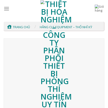
Skip
to
content
/
TRANG CHỦ
HÃNG CLS EQUIPMENT – THỔ NHĨ KỲ