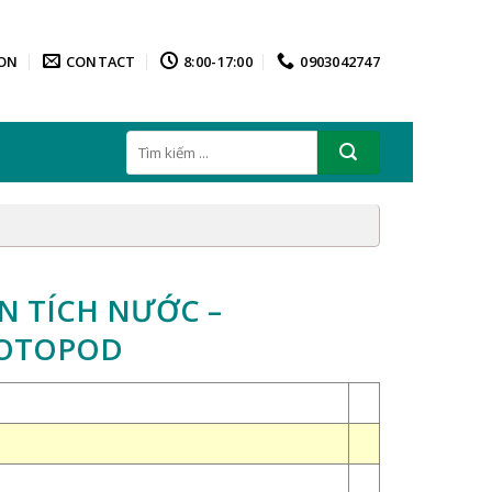
ON
CONTACT
8:00-17:00
0903042747
Tìm
kiếm:
N TÍCH NƯỚC –
HOTOPOD