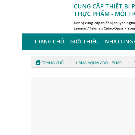
Skip
CUNG CẤP THIẾT BỊ
to
THỰC PHẨM - MÔI 
content
Đơn vị cung cấp thiết bị chuyên ngh
Leeman/Tekmar/Cetac-Opsis – Young
TRANG CHỦ
GIỚI THIỆU
NHÀ CUNG 
/
/
TRANG CHỦ
HÃNG AQUALABO – PHÁP