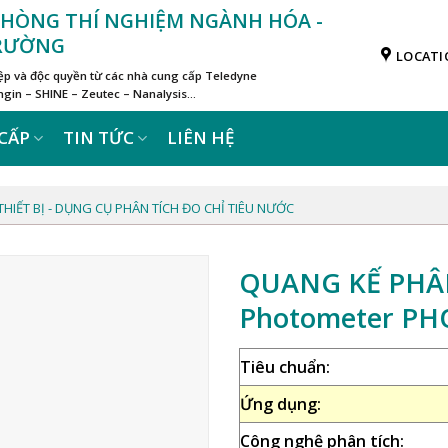
 PHÒNG THÍ NGHIỆM NGÀNH HÓA -
TRƯỜNG
LOCATI
iệp và độc quyền từ các nhà cung cấp Teledyne
in – SHINE – Zeutec – Nanalysis…
CẤP
TIN TỨC
LIÊN HỆ
THIẾT BỊ - DỤNG CỤ PHÂN TÍCH ĐO CHỈ TIÊU NƯỚC
QUANG KẾ PHÂ
Photometer P
Tiêu chuẩn:
Ứng dụng:
Công nghệ phân tích: