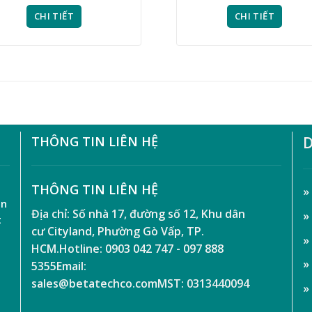
CHI TIẾT
CHI TIẾT
THÔNG TIN LIÊN HỆ
D
t
THÔNG TIN LIÊN HỆ
»
ên
Địa chỉ:
Số nhà 17, đường số 12, Khu dân
»
t
cư Cityland, Phường Gò Vấp, TP.
»
HCM.
Hotline:
0903 042 747 - 097 888
»
5355
Email:
sales@betatechco.com
MST:
0313440094
»