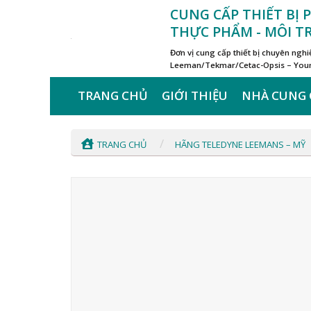
Skip
CUNG CẤP THIẾT BỊ
to
THỰC PHẨM - MÔI 
content
Đơn vị cung cấp thiết bị chuyên ngh
Leeman/Tekmar/Cetac-Opsis – Young
TRANG CHỦ
GIỚI THIỆU
NHÀ CUNG 
/
TRANG CHỦ
HÃNG TELEDYNE LEEMANS – MỸ