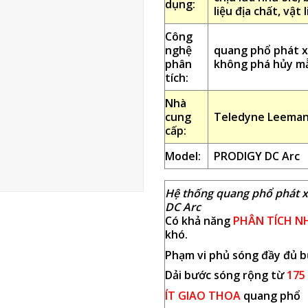
dụng:
liệu địa chất, vật
Công
nghệ
quang phổ phát xạ
phân
không phá hủy m
tích:
Nhà
cung
Teledyne Leeman
cấp:
Model:
PRODIGY DC Arc
Hệ thống quang phổ phát x
DC Arc
Có khả năng
PHÂN TÍCH 
khó.
Phạm vi phủ sóng đầy đủ 
Dải bước sóng rộng từ
175
ÍT GIAO THOA
quang phổ