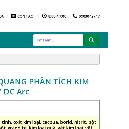
ON
CONTACT
8:00-17:00
0903042747
Tìm
kiếm:
QUANG PHÂN TÍCH KIM
 DC Arc
inh, oxit kim loại, cacbua, borid, nitrit, bột
bột graphite, kim loại quý, vết kim loại, vật