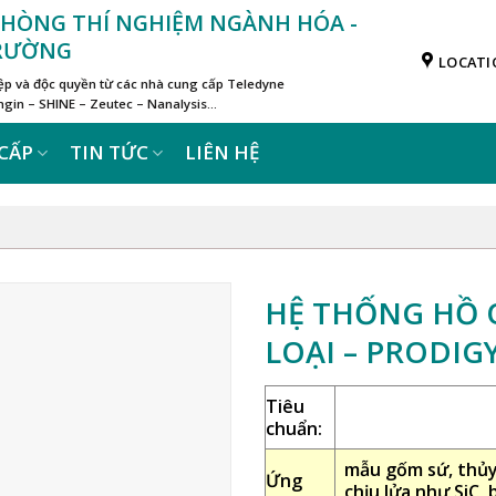
 PHÒNG THÍ NGHIỆM NGÀNH HÓA -
TRƯỜNG
LOCATI
iệp và độc quyền từ các nhà cung cấp Teledyne
in – SHINE – Zeutec – Nanalysis…
CẤP
TIN TỨC
LIÊN HỆ
HỆ THỐNG HỒ 
LOẠI – PRODIGY
Tiêu
chuẩn:
mẫu gốm sứ, thủy t
Ứng
chịu lửa như SiC, 