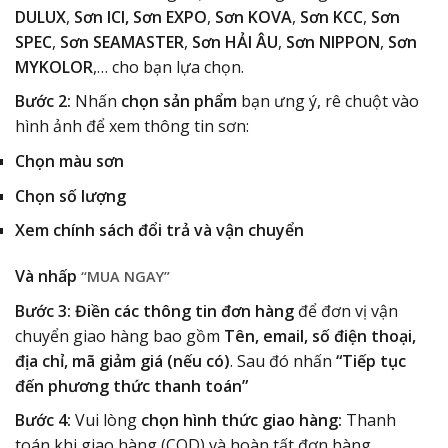
DULUX
,
Sơn ICI,
Sơn EXPO
,
Sơn KOVA
,
Sơn KCC
,
Sơn
SPEC
,
Sơn SEAMASTER
,
Sơn HẢI ÂU
,
Sơn NIPPON
,
Sơn
MYKOLOR
,… cho bạn lựa chọn.
Bước 2:
Nhấn
chọn sản phẩm
bạn ưng ý, rê chuột vào
hình ảnh để xem thông tin sơn:
Chọn màu sơn
Chọn số lượng
Xem chính sách đổi trả và vận chuyển
Và nhấp
“MUA NGAY”
Bước 3: Điền các thông tin đơn hàng
để đơn vị vận
chuyển giao hàng bao gồm
Tên, email, số điện thoại,
địa chỉ, mã giảm giá (nếu có)
. Sau đó nhấn
“Tiếp tục
đến phương thức thanh toán”
Bước 4:
Vui lòng
chọn hình thức giao hàng:
Thanh
toán khi giao hàng (COD) và hoàn tất đơn hàng.