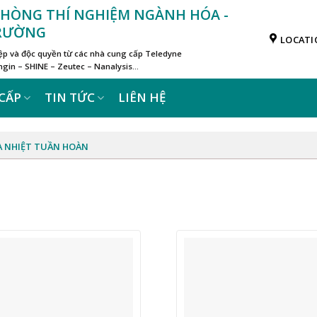
 PHÒNG THÍ NGHIỆM NGÀNH HÓA -
TRƯỜNG
LOCATI
iệp và độc quyền từ các nhà cung cấp Teledyne
in – SHINE – Zeutec – Nanalysis…
CẤP
TIN TỨC
LIÊN HỆ
A NHIỆT TUẦN HOÀN