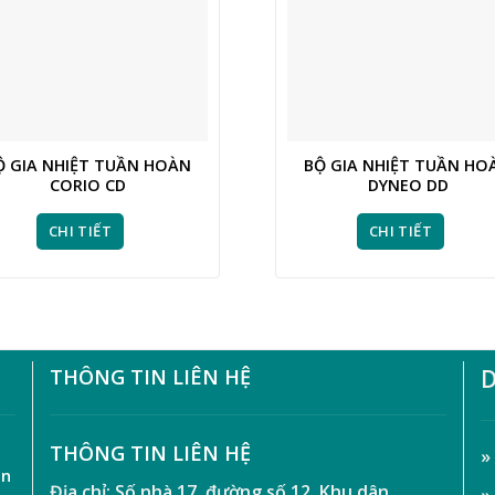
Ộ GIA NHIỆT TUẦN HOÀN
BỘ GIA NHIỆT TUẦN HO
CORIO CD
DYNEO DD
CHI TIẾT
CHI TIẾT
THÔNG TIN LIÊN HỆ
D
t
THÔNG TIN LIÊN HỆ
»
ên
Địa chỉ:
Số nhà 17, đường số 12, Khu dân