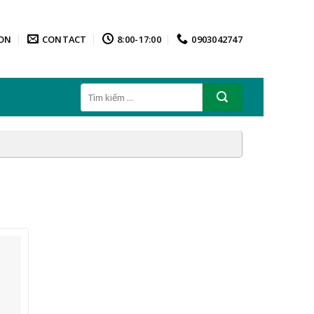
ON
CONTACT
8:00-17:00
0903042747
Tìm
kiếm: