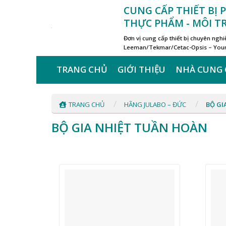
Skip
CUNG CẤP THIẾT BỊ
to
THỰC PHẨM - MÔI 
content
Đơn vị cung cấp thiết bị chuyên ngh
Leeman/Tekmar/Cetac-Opsis – Young
TRANG CHỦ
GIỚI THIỆU
NHÀ CUNG 
/
/
TRANG CHỦ
HÃNG JULABO – ĐỨC
BỘ GI
BỘ GIA NHIỆT TUẦN HOÀN