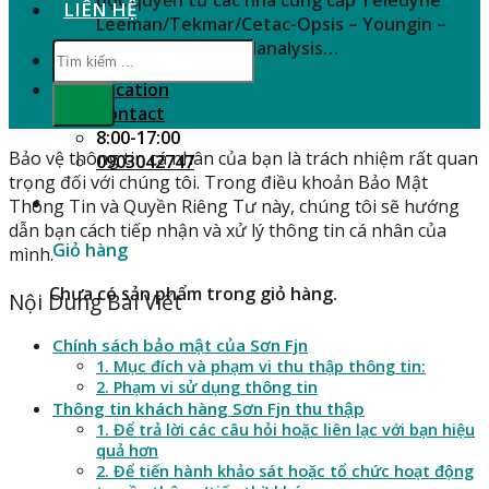
LIÊN HỆ
Leeman/Tekmar/Cetac-Opsis – Youngin –
SHINE – Zeutec – Nanalysis…
Tìm
kiếm:
Location
Contact
8:00-17:00
Bảo vệ thông tin cá nhân của bạn là trách nhiệm rất quan
0903042747
trọng đối với chúng tôi. Trong điều khoản Bảo Mật
Thông Tin và Quyền Riêng Tư này, chúng tôi sẽ hướng
dẫn bạn cách tiếp nhận và xử lý thông tin cá nhân của
Giỏ hàng
mình.
Chưa có sản phẩm trong giỏ hàng.
Nội Dung Bài Viết
Chính sách bảo mật của Sơn Fjn
1. Mục đích và phạm vi thu thập thông tin:
2. Phạm vi sử dụng thông tin
Thông tin khách hàng Sơn Fjn thu thập
1. Để trả lời các câu hỏi hoặc liên lạc với bạn hiệu
quả hơn
2. Để tiến hành khảo sát hoặc tổ chức hoạt động