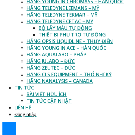
HÃNG YOUNG IN CHROMASS – HÀN QUỐC
HÃNG TELEDYNE LEEMANS – MỸ
HÃNG TELEDYNE TEKMAR – MỸ
HÃNG TELEDYNE CETAC – MỸ
BỘ LẤY MẪU TỰ ĐỘNG
THIẾT BỊ PHỤ TRỢ TỰ ĐỘNG
HÃNG OPSIS LIQUIDLINE – THỤY ĐIỂN
HÃNG YOUNG IN ACE – HÀN QUỐC
HÃNG AQUALABO – PHÁP
HÃNG JULABO – ĐỨC
HÃNG ZEUTEC – ĐỨC
HÃNG CLS EQUIPMENT – THỔ NHĨ KỲ
HÃNG NANALYSIS – CANADA
TIN TỨC
BÀI VIẾT HỮU ÍCH
TIN TỨC CẬP NHẬT
LIÊN HỆ
Đăng nhập
.