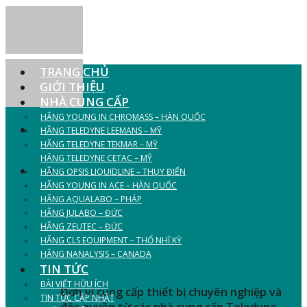
Skip
to
content
TRANG CHỦ
GIỚI THIỆU
NHÀ CUNG CẤP
HÃNG YOUNG IN CHROMASS – HÀN QUỐC
HÃNG TELEDYNE LEEMANS – MỸ
HÃNG TELEDYNE TEKMAR – MỸ
CUNG CẤP THIẾT BỊ
HÃNG TELEDYNE CETAC – MỸ
HÃNG OPSIS LIQUIDLINE – THỤY ĐIỂN
HÃNG YOUNG IN ACE – HÀN QUỐC
PHÒNG THÍ NGHIỆM
HÃNG AQUALABO – PHÁP
HÃNG JULABO – ĐỨC
NGÀNH HÓA - THỰC
HÃNG ZEUTEC – ĐỨC
HÃNG CLS EQUIPMENT – THỔ NHĨ KỲ
PHẨM - MÔI TRƯỜNG
HÃNG NANALYSIS – CANADA
TIN TỨC
BÀI VIẾT HỮU ÍCH
Đơn vị cung cấp thiết bị chuyên nghiệp và
TIN TỨC CẬP NHẬT
độc quyền từ các nhà cung cấp Teledyne