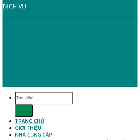
DỊCH VỤ
» Hướng Dẫn Mua Hàng
» Chính Sách Giao Nhận – Vận Chuyển
» Hướng Dẫn Thanh Toán
» Quy Định Bảo Hành
» Bảo Mật Thông Tin Người Tiêu Dùng
Tìm
kiếm:
TRANG CHỦ
GIỚI THIỆU
NHÀ CUNG CẤP