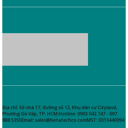
Công ty TNHH
BETA TECHNOLOGY
tự hào là một trong những đơn vị
hàng đầu tại Việt Nam chuyên cung cấp các thiết bị phân tích thí
nghiệm:
Thiết bị sắc ký
,
Thiết bị hóa nghiệm
,
Cận hồng ngoại NIR
…
THÔNG TIN LIÊN HỆ
THÔNG TIN LIÊN HỆ
Địa chỉ:
Số nhà 17, đường số 12, Khu dân cư Cityland,
Phường Gò Vấp, TP. HCM.
Hotline:
0903 042 747 - 097
888 5355
Email:
sales@betatechco.com
MST:
0313440094